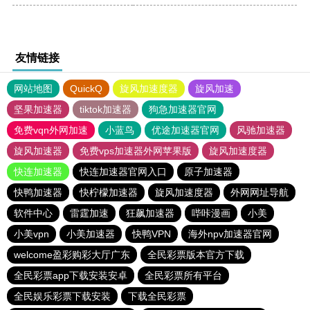
友情链接
网站地图
QuickQ
旋风加速度器
旋风加速
坚果加速器
tiktok加速器
狗急加速器官网
免费vqn外网加速
小蓝鸟
优途加速器官网
风驰加速器
旋风加速器
免费vps加速器外网苹果版
旋风加速度器
快连加速器
快连加速器官网入口
原子加速器
快鸭加速器
快柠檬加速器
旋风加速度器
外网网址导航
软件中心
雷霆加速
狂飙加速器
哔咔漫画
小美
小美vpn
小美加速器
快鸭VPN
海外npv加速器官网
welcome盈彩购彩大厅广东
全民彩票版本官方下载
全民彩票app下载安装安卓
全民彩票所有平台
全民娱乐彩票下载安装
下载全民彩票