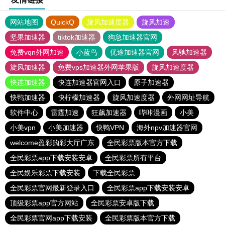
网站地图
QuickQ
旋风加速度器
旋风加速
坚果加速器
tiktok加速器
狗急加速器官网
免费vqn外网加速
小蓝鸟
优途加速器官网
风驰加速器
旋风加速器
免费vps加速器外网苹果版
旋风加速度器
快连加速器
快连加速器官网入口
原子加速器
快鸭加速器
快柠檬加速器
旋风加速度器
外网网址导航
软件中心
雷霆加速
狂飙加速器
哔咔漫画
小美
小美vpn
小美加速器
快鸭VPN
海外npv加速器官网
welcome盈彩购彩大厅广东
全民彩票版本官方下载
全民彩票app下载安装安卓
全民彩票所有平台
全民娱乐彩票下载安装
下载全民彩票
全民彩票官网最新登录入口
全民彩票app下载安装安卓
顶级彩票app官方网站
全民彩票安卓版下载
全民彩票官网app下载安装
全民彩票版本官方下载