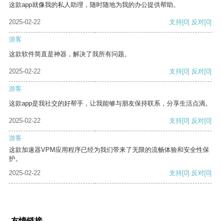
这款app就像我的私人助理，随时随地为我的办公提供帮助。
2025-02-22
支持
[0]
反对
[0]
游客
这款软件简直是神器，解决了我所有问题。
2025-02-22
支持
[0]
反对
[0]
游客
这款app是我社交的好帮手，让我能够与朋友保持联系，分享生活点滴。
2025-02-22
支持
[0]
反对
[0]
游客
这款加速器VPM应用程序已经为我们带来了无限的流畅体验和安全性保
护。
2025-02-22
支持
[0]
反对
[0]
友情链接