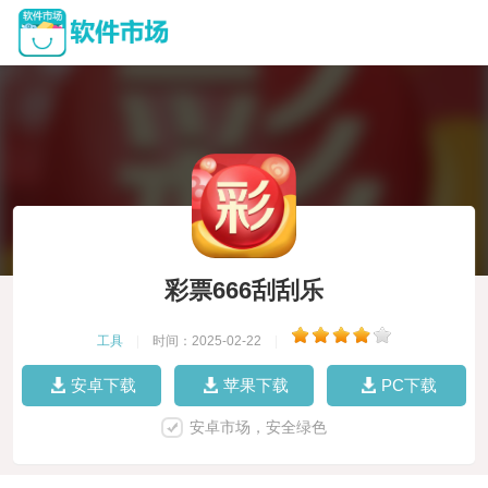
彩票666刮刮乐
工具
|
时间：2025-02-22
|
安卓下载
苹果下载
PC下载
安卓市场，安全绿色