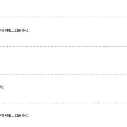
。
你在网络上自由移动。
绩。
你在网络上自由移动。