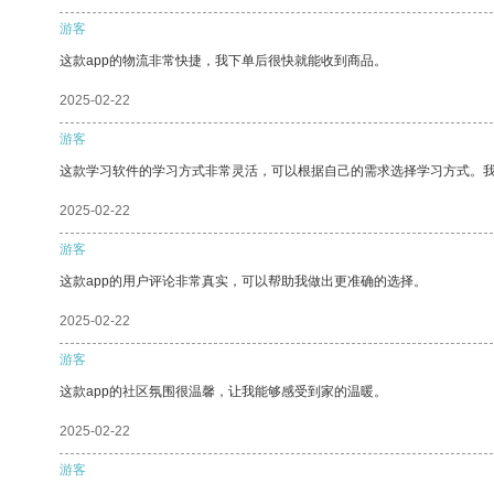
游客
这款app的物流非常快捷，我下单后很快就能收到商品。
2025-02-22
游客
这款学习软件的学习方式非常灵活，可以根据自己的需求选择学习方式。
2025-02-22
游客
这款app的用户评论非常真实，可以帮助我做出更准确的选择。
2025-02-22
游客
这款app的社区氛围很温馨，让我能够感受到家的温暖。
2025-02-22
游客