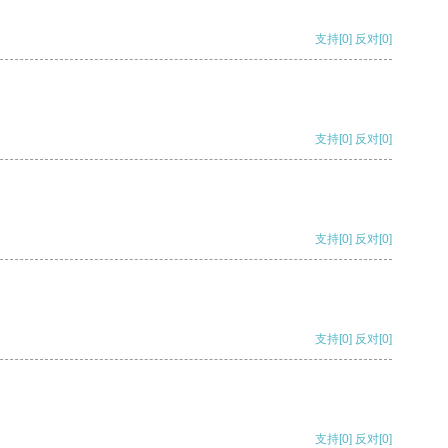
支持
[0]
反对
[0]
支持
[0]
反对
[0]
支持
[0]
反对
[0]
支持
[0]
反对
[0]
支持
[0]
反对
[0]