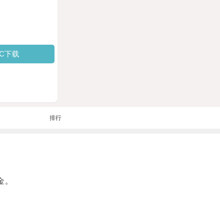
PC下载
排行
金。