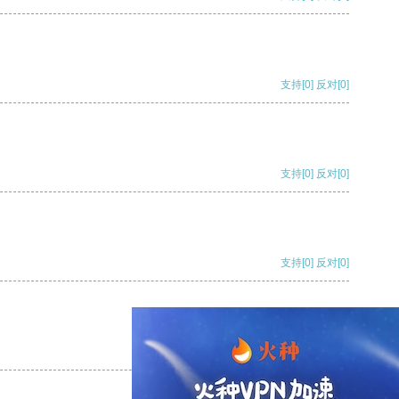
支持
[0]
反对
[0]
支持
[0]
反对
[0]
支持
[0]
反对
[0]
支持
[0]
反对
[0]