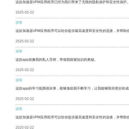
这款加速器VPM应用程序已经为我们带来了无限的隐私保护和安全性保护
2025-02-22
游客
这款加速器VPM应用程序可以给你提供最高速度和安全性的连接，并帮助
2025-02-22
游客
这款app就像我的私人导师，带领我探索知识的奥秘。
2025-02-22
游客
这款app的学习氛围很浓厚，能够激励我不断学习，让我能够取得更好的成
2025-02-22
游客
这款加速器VPM应用程序可以给你提供最高速度和安全性的连接，并帮助
2025-02-22