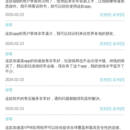
这款app的用户界面简洁明了，使用起来非常容易上手，让我能够快速熟
悉操作。我不用看说明书，就可以轻松使用这款app。
2025-02-23
支持
[0]
反对
[0]
游客
这款app的用户群体非常庞大，我可以结识到来自世界各地的朋友。
2025-02-23
支持
[0]
反对
[0]
游客
这款加速器app的加速效果非常好，玩游戏再也不会出现卡顿、掉线的情
况了。我以前玩游戏经常会输，现在有了这个app，我的游戏水平提升了
不少。
2025-02-23
支持
[0]
反对
[0]
游客
这款软件的售后服务非常好，遇到问题都能得到及时解决。
2025-02-23
支持
[0]
反对
[0]
游客
这款加速器VPM应用程序可以给你提供全球覆盖和最高安全性的连接。