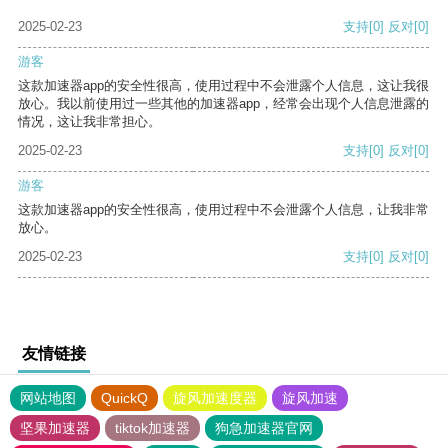
2025-02-23
支持
[0]
反对
[0]
游客
这款加速器app的安全性很高，使用过程中不会泄露个人信息，这让我很
放心。我以前使用过一些其他的加速器app，经常会出现个人信息泄露的
情况，这让我非常担心。
2025-02-23
支持
[0]
反对
[0]
游客
这款加速器app的安全性很高，使用过程中不会泄露个人信息，让我非常
放心。
2025-02-23
支持
[0]
反对
[0]
友情链接
网站地图
QuickQ
旋风加速度器
旋风加速
坚果加速器
tiktok加速器
狗急加速器官网