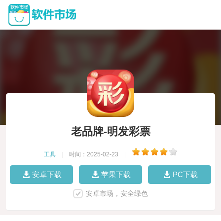
老品牌-明发彩票
工具
|
时间：2025-02-23
|
安卓下载
苹果下载
PC下载
安卓市场，安全绿色