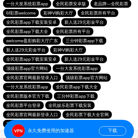
一分大发系统彩票app
全民彩票安卓版
老品牌—全民彩票
6f彩票welcome
彩神Vl购彩大厅
全民彩票所有平台
全民彩票app下载安装安卓
新人送29元彩金平台
全民彩票app下载大全
全民彩票所有平台
welcome盈彩购彩大厅广东
三分钟彩票app下载
新人送29元彩金平台
彩神Vl购彩大厅
全民彩票app下载安装安卓
新人送29元彩金平台
顶级彩票app官方网站
一分大发系统彩票app
全民彩票官网最新登录入口
顶级彩票app官方网站
一分大发系统彩票app
全民彩票app下载大全
全民彩票版本官方下载
三分钟彩票app下载
全民彩票平台登录
全民娱乐彩票下载安装
全民彩票官网最新登录入口
全民彩票下载大全官网
下载全民彩票
6f彩票welcome
下载全民彩票
永久免费使用的加速器
下载