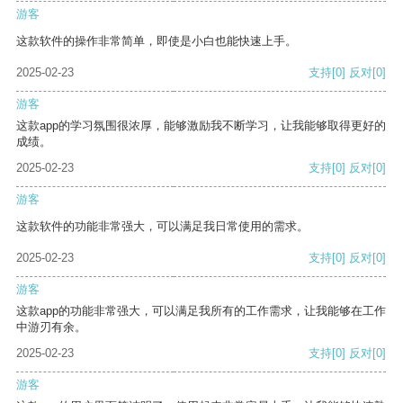
游客
这款软件的操作非常简单，即使是小白也能快速上手。
2025-02-23
支持
[0]
反对
[0]
游客
这款app的学习氛围很浓厚，能够激励我不断学习，让我能够取得更好的
成绩。
2025-02-23
支持
[0]
反对
[0]
游客
这款软件的功能非常强大，可以满足我日常使用的需求。
2025-02-23
支持
[0]
反对
[0]
游客
这款app的功能非常强大，可以满足我所有的工作需求，让我能够在工作
中游刃有余。
2025-02-23
支持
[0]
反对
[0]
游客