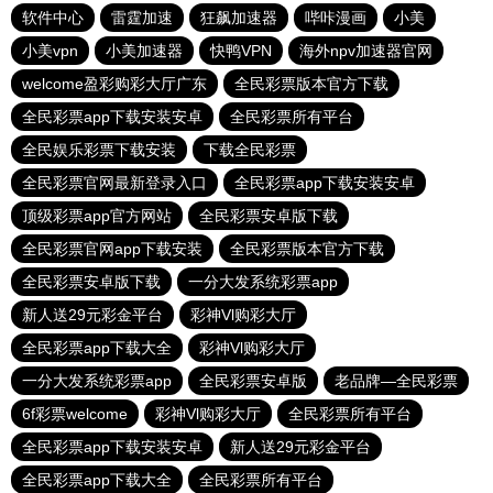
软件中心
雷霆加速
狂飙加速器
哔咔漫画
小美
小美vpn
小美加速器
快鸭VPN
海外npv加速器官网
welcome盈彩购彩大厅广东
全民彩票版本官方下载
全民彩票app下载安装安卓
全民彩票所有平台
全民娱乐彩票下载安装
下载全民彩票
全民彩票官网最新登录入口
全民彩票app下载安装安卓
顶级彩票app官方网站
全民彩票安卓版下载
全民彩票官网app下载安装
全民彩票版本官方下载
全民彩票安卓版下载
一分大发系统彩票app
新人送29元彩金平台
彩神Vl购彩大厅
全民彩票app下载大全
彩神Vl购彩大厅
一分大发系统彩票app
全民彩票安卓版
老品牌—全民彩票
6f彩票welcome
彩神Vl购彩大厅
全民彩票所有平台
全民彩票app下载安装安卓
新人送29元彩金平台
全民彩票app下载大全
全民彩票所有平台