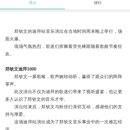
简介
排行
郑钦文的迪拜站音乐演出在当地时间周末晚上举行，场
面火爆。
现场气氛热烈，歌迷们挥舞着荧光棒跟随着歌曲节奏狂
欢。
郑钦文迪拜1000
郑钦文一展歌喉，歌声婉转动听，赢得了观众们的阵阵
掌声。
此次演出不仅为迪拜的歌迷们带来了视听盛宴，也让更
多人认识了郑钦文的音乐才华。
演出结束后，郑钦文与粉丝们亲切互动，感谢他们的支
持与厚爱。
这场迪拜站演出成为了郑钦文音乐事业中的一次难忘经
历。