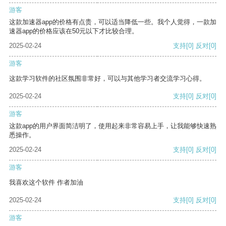
游客
这款加速器app的价格有点贵，可以适当降低一些。我个人觉得，一款加
速器app的价格应该在50元以下才比较合理。
2025-02-24
支持
[0]
反对
[0]
游客
这款学习软件的社区氛围非常好，可以与其他学习者交流学习心得。
2025-02-24
支持
[0]
反对
[0]
游客
这款app的用户界面简洁明了，使用起来非常容易上手，让我能够快速熟
悉操作。
2025-02-24
支持
[0]
反对
[0]
游客
我喜欢这个软件 作者加油
2025-02-24
支持
[0]
反对
[0]
游客