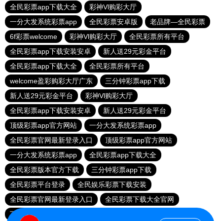
全民彩票app下载大全
彩神Vl购彩大厅
一分大发系统彩票app
全民彩票安卓版
老品牌—全民彩票
6f彩票welcome
彩神Vl购彩大厅
全民彩票所有平台
全民彩票app下载安装安卓
新人送29元彩金平台
全民彩票app下载大全
全民彩票所有平台
welcome盈彩购彩大厅广东
三分钟彩票app下载
新人送29元彩金平台
彩神Vl购彩大厅
全民彩票app下载安装安卓
新人送29元彩金平台
顶级彩票app官方网站
一分大发系统彩票app
全民彩票官网最新登录入口
顶级彩票app官方网站
一分大发系统彩票app
全民彩票app下载大全
全民彩票版本官方下载
三分钟彩票app下载
全民彩票平台登录
全民娱乐彩票下载安装
全民彩票官网最新登录入口
全民彩票下载大全官网
下载全民彩票
6f彩票welcome
下载全民彩票