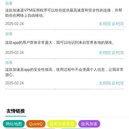
游客
这款加速器VPM应用程序可以给你提供最高速度和安全性的连接，并帮
助你在网络上自由移动。
2025-02-24
支持
[0]
反对
[0]
游客
这款app的用户群体非常庞大，我可以结识到来自世界各地的朋友。
2025-02-24
支持
[0]
反对
[0]
游客
这款加速器app的安全性很高，使用过程中不会泄露个人信息，让我非常
放心。
2025-02-24
支持
[0]
反对
[0]
友情链接
网站地图
QuickQ
旋风加速度器
旋风加速