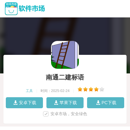
南通二建标语
工具
|
时间：2025-02-24
|
安卓下载
苹果下载
PC下载
安卓市场，安全绿色