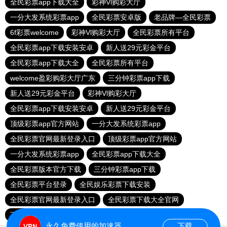
全民彩票app下载大全
彩神Vl购彩大厅
一分大发系统彩票app
全民彩票安卓版
老品牌—全民彩票
6f彩票welcome
彩神Vl购彩大厅
全民彩票所有平台
全民彩票app下载安装安卓
新人送29元彩金平台
全民彩票app下载大全
全民彩票所有平台
welcome盈彩购彩大厅广东
三分钟彩票app下载
新人送29元彩金平台
彩神Vl购彩大厅
全民彩票app下载安装安卓
新人送29元彩金平台
顶级彩票app官方网站
一分大发系统彩票app
全民彩票官网最新登录入口
顶级彩票app官方网站
一分大发系统彩票app
全民彩票app下载大全
全民彩票版本官方下载
三分钟彩票app下载
全民彩票平台登录
全民娱乐彩票下载安装
全民彩票官网最新登录入口
全民彩票下载大全官网
下载全民彩票
6f彩票welcome
下载全民彩票
永久免费使用的加速器
下载