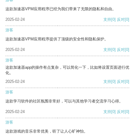
这款加速器VPM应用程序已经为我们带来了无限的隐私和自由。
2025-02-24
支持
[0]
反对
[0]
游客
这款加速器VPM应用程序提供了顶级的安全性和隐私保护。
2025-02-24
支持
[0]
反对
[0]
游客
这款加速器app的操作有点复杂，可以简化一下，比如将设置页面进行优
化。
2025-02-24
支持
[0]
反对
[0]
游客
这款学习软件的社区氛围非常好，可以与其他学习者交流学习心得。
2025-02-24
支持
[0]
反对
[0]
游客
这款游戏的音乐非常优美，听了让人心旷神怡。