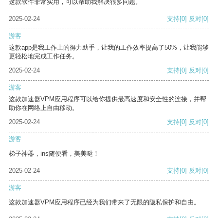
这款软件非常实用，可以帮助我解决很多问题。
2025-02-24
支持
[0]
反对
[0]
游客
这款app是我工作上的得力助手，让我的工作效率提高了50%，让我能够
更轻松地完成工作任务。
2025-02-24
支持
[0]
反对
[0]
游客
这款加速器VPM应用程序可以给你提供最高速度和安全性的连接，并帮
助你在网络上自由移动。
2025-02-24
支持
[0]
反对
[0]
游客
梯子神器，ins随便看，美美哒！
2025-02-24
支持
[0]
反对
[0]
游客
这款加速器VPM应用程序已经为我们带来了无限的隐私保护和自由。