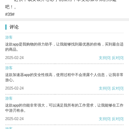
吧！。
#39#
评论
游客
这款app是我购物的得力助手，让我能够找到最优惠的价格，买到最合适
的商品。
2025-02-24
支持
[0]
反对
[0]
游客
这款加速器app的安全性很高，使用过程中不会泄露个人信息，让我非常
放心。
2025-02-24
支持
[0]
反对
[0]
游客
这款app的功能非常强大，可以满足我所有的工作需求，让我能够在工作
中游刃有余。
2025-02-24
支持
[0]
反对
[0]
游客