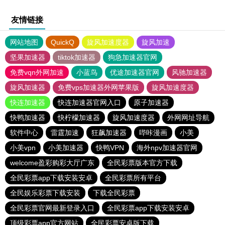
友情链接
网站地图
QuickQ
旋风加速度器
旋风加速
坚果加速器
tiktok加速器
狗急加速器官网
免费vqn外网加速
小蓝鸟
优途加速器官网
风驰加速器
旋风加速器
免费vps加速器外网苹果版
旋风加速度器
快连加速器
快连加速器官网入口
原子加速器
快鸭加速器
快柠檬加速器
旋风加速度器
外网网址导航
软件中心
雷霆加速
狂飙加速器
哔咔漫画
小美
小美vpn
小美加速器
快鸭VPN
海外npv加速器官网
welcome盈彩购彩大厅广东
全民彩票版本官方下载
全民彩票app下载安装安卓
全民彩票所有平台
全民娱乐彩票下载安装
下载全民彩票
全民彩票官网最新登录入口
全民彩票app下载安装安卓
顶级彩票app官方网站
全民彩票安卓版下载