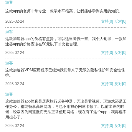
游客
这款app的老师非常专业，教学水平很高，让我能够学到实用的知识。
2025-02-24
支持
[0]
反对
[0]
游客
这款加速器app的价格有点贵，可以适当降低一些。我个人觉得，一款加
速器app的价格应该在50元以下才比较合理。
2025-02-24
支持
[0]
反对
[0]
游客
这款加速器VPM应用程序已经为我们带来了无限的隐私保护和安全性保
护。
2025-02-24
支持
[0]
反对
[0]
游客
这款加速器app简直是居家旅行必备神器，无论是看视频、玩游戏还是工
作办公，都能畅享高速网络，再也不用担心网速卡顿了。以前出差的时
候，经常因为网速慢而无法正常使用网络，现在有了这个app，我再也不
用担心了。
2025-02-24
支持
[0]
反对
[0]