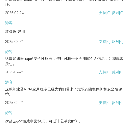
证。
2025-02-24
支持
[0]
反对
[0]
游客
超棒啊 好用
2025-02-24
支持
[0]
反对
[0]
游客
这款加速器app的安全性很高，使用过程中不会泄露个人信息，让我非常
放心。
2025-02-24
支持
[0]
反对
[0]
游客
这款加速器VPM应用程序已经为我们带来了无限的隐私保护和安全性保
护。
2025-02-24
支持
[0]
反对
[0]
游客
这款app的游戏非常好玩，可以让我消磨时间。