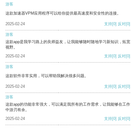
游客
这款加速器VPM应用程序可以给你提供最高速度和安全性的连接。
2025-02-24
支持
[0]
反对
[0]
游客
这款app是我学习路上的良师益友，让我能够随时随地学习新知识，拓宽
视野。
2025-02-24
支持
[0]
反对
[0]
游客
这款软件非常实用，可以帮助我解决很多问题。
2025-02-24
支持
[0]
反对
[0]
游客
这款app的功能非常强大，可以满足我所有的工作需求，让我能够在工作
中游刃有余。
2025-02-24
支持
[0]
反对
[0]