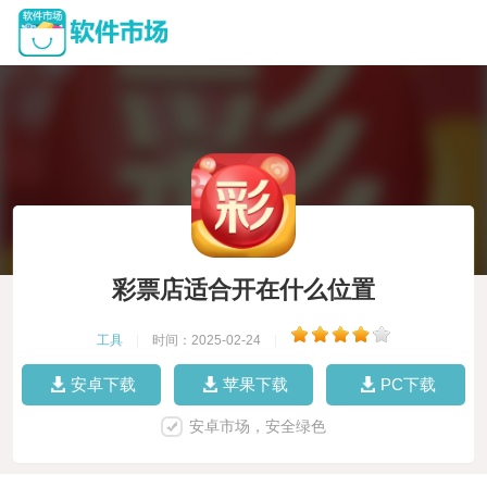
彩票店适合开在什么位置
工具
|
时间：2025-02-24
|
安卓下载
苹果下载
PC下载
安卓市场，安全绿色