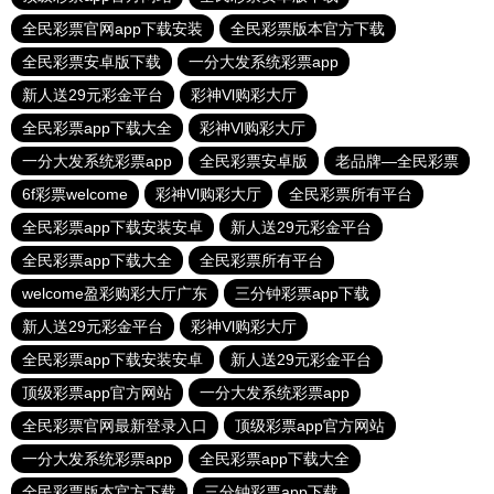
全民彩票官网app下载安装
全民彩票版本官方下载
全民彩票安卓版下载
一分大发系统彩票app
新人送29元彩金平台
彩神Vl购彩大厅
全民彩票app下载大全
彩神Vl购彩大厅
一分大发系统彩票app
全民彩票安卓版
老品牌—全民彩票
6f彩票welcome
彩神Vl购彩大厅
全民彩票所有平台
全民彩票app下载安装安卓
新人送29元彩金平台
全民彩票app下载大全
全民彩票所有平台
welcome盈彩购彩大厅广东
三分钟彩票app下载
新人送29元彩金平台
彩神Vl购彩大厅
全民彩票app下载安装安卓
新人送29元彩金平台
顶级彩票app官方网站
一分大发系统彩票app
全民彩票官网最新登录入口
顶级彩票app官方网站
一分大发系统彩票app
全民彩票app下载大全
全民彩票版本官方下载
三分钟彩票app下载