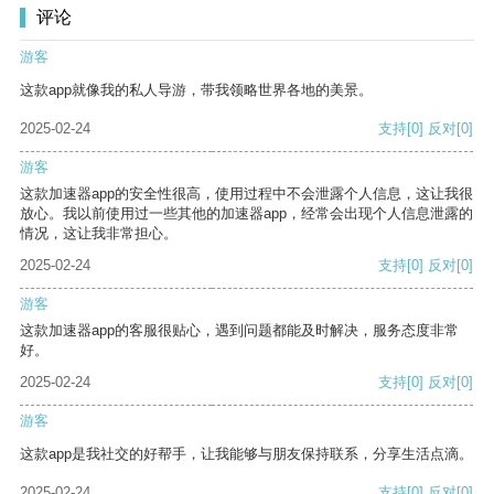
评论
游客
这款app就像我的私人导游，带我领略世界各地的美景。
2025-02-24
支持
[0]
反对
[0]
游客
这款加速器app的安全性很高，使用过程中不会泄露个人信息，这让我很
放心。我以前使用过一些其他的加速器app，经常会出现个人信息泄露的
情况，这让我非常担心。
2025-02-24
支持
[0]
反对
[0]
游客
这款加速器app的客服很贴心，遇到问题都能及时解决，服务态度非常
好。
2025-02-24
支持
[0]
反对
[0]
游客
这款app是我社交的好帮手，让我能够与朋友保持联系，分享生活点滴。
2025-02-24
支持
[0]
反对
[0]