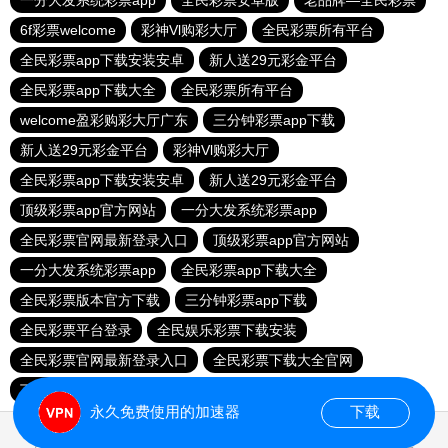
一分大发系统彩票app
全民彩票安卓版
老品牌—全民彩票
6f彩票welcome
彩神Vl购彩大厅
全民彩票所有平台
全民彩票app下载安装安卓
新人送29元彩金平台
全民彩票app下载大全
全民彩票所有平台
welcome盈彩购彩大厅广东
三分钟彩票app下载
新人送29元彩金平台
彩神Vl购彩大厅
全民彩票app下载安装安卓
新人送29元彩金平台
顶级彩票app官方网站
一分大发系统彩票app
全民彩票官网最新登录入口
顶级彩票app官方网站
一分大发系统彩票app
全民彩票app下载大全
全民彩票版本官方下载
三分钟彩票app下载
全民彩票平台登录
全民娱乐彩票下载安装
全民彩票官网最新登录入口
全民彩票下载大全官网
下载全民彩票
6f彩票welcome
下载全民彩票
永久免费使用的加速器
下载