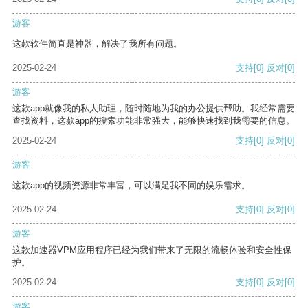
游客
这款软件简直是神器，解决了我所有问题。
2025-02-24
支持
[0]
反对
[0]
游客
这款app就像我的私人助理，随时随地为我的办公提供帮助。我经常需要
查找资料，这款app的搜索功能非常强大，能够快速找到我需要的信息。
2025-02-24
支持
[0]
反对
[0]
游客
这款app的视频资源非常丰富，可以满足我不同的娱乐需求。
2025-02-24
支持
[0]
反对
[0]
游客
这款加速器VPM应用程序已经为我们带来了无限的流畅体验和安全性保
护。
2025-02-24
支持
[0]
反对
[0]
游客