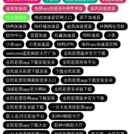
旋风加速器
免费vps加速器外网苹果版
旋风加速度器
快连加速器
快连加速器官网入口
原子加速器
快鸭加速器
快柠檬加速器
旋风加速度器
外网网址导航
软件中心
雷霆加速
狂飙加速器
哔咔漫画
小美
小美vpn
小美加速器
快鸭VPN
海外npv加速器官网
welcome盈彩购彩大厅广东
全民彩票版本官方下载
全民彩票app下载安装安卓
全民彩票所有平台
全民娱乐彩票下载安装
下载全民彩票
全民彩票官网最新登录入口
全民彩票app下载安装安卓
顶级彩票app官方网站
全民彩票安卓版下载
全民彩票官网app下载安装
全民彩票版本官方下载
全民彩票安卓版下载
一分大发系统彩票app
新人送29元彩金平台
彩神Vl购彩大厅
全民彩票app下载大全
彩神Vl购彩大厅