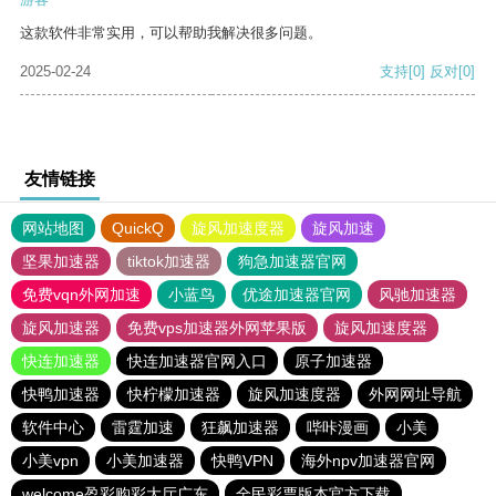
这款软件非常实用，可以帮助我解决很多问题。
2025-02-24
支持
[0]
反对
[0]
友情链接
网站地图
QuickQ
旋风加速度器
旋风加速
坚果加速器
tiktok加速器
狗急加速器官网
免费vqn外网加速
小蓝鸟
优途加速器官网
风驰加速器
旋风加速器
免费vps加速器外网苹果版
旋风加速度器
快连加速器
快连加速器官网入口
原子加速器
快鸭加速器
快柠檬加速器
旋风加速度器
外网网址导航
软件中心
雷霆加速
狂飙加速器
哔咔漫画
小美
小美vpn
小美加速器
快鸭VPN
海外npv加速器官网
welcome盈彩购彩大厅广东
全民彩票版本官方下载