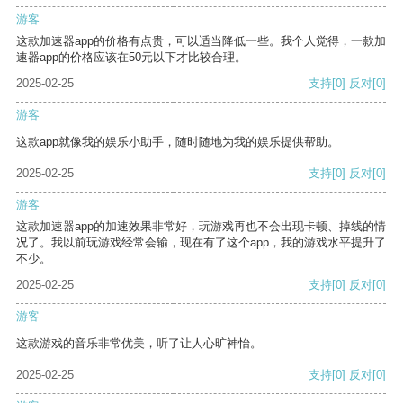
游客
这款加速器app的价格有点贵，可以适当降低一些。我个人觉得，一款加
速器app的价格应该在50元以下才比较合理。
2025-02-25
支持
[0]
反对
[0]
游客
这款app就像我的娱乐小助手，随时随地为我的娱乐提供帮助。
2025-02-25
支持
[0]
反对
[0]
游客
这款加速器app的加速效果非常好，玩游戏再也不会出现卡顿、掉线的情
况了。我以前玩游戏经常会输，现在有了这个app，我的游戏水平提升了
不少。
2025-02-25
支持
[0]
反对
[0]
游客
这款游戏的音乐非常优美，听了让人心旷神怡。
2025-02-25
支持
[0]
反对
[0]