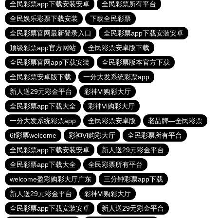
全民彩票app下载安装安卓
全民彩票所有平台
全民娱乐彩票下载安装
下载全民彩票
全民彩票官网最新登录入口
全民彩票app下载安装安卓
顶级彩票app官方网站
全民彩票安卓版下载
全民彩票官网app下载安装
全民彩票版本官方下载
全民彩票安卓版下载
一分大发系统彩票app
新人送29元彩金平台
彩神Vl购彩大厅
全民彩票app下载大全
彩神Vl购彩大厅
一分大发系统彩票app
全民彩票安卓版
老品牌—全民彩票
6f彩票welcome
彩神Vl购彩大厅
全民彩票所有平台
全民彩票app下载安装安卓
新人送29元彩金平台
全民彩票app下载大全
全民彩票所有平台
welcome盈彩购彩大厅广东
三分钟彩票app下载
新人送29元彩金平台
彩神Vl购彩大厅
全民彩票app下载安装安卓
新人送29元彩金平台