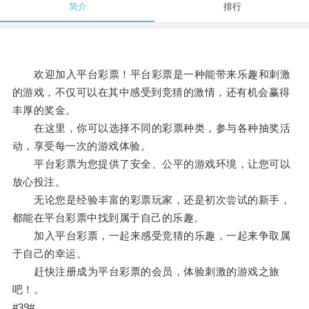
简介
排行
欢迎加入平台彩票！平台彩票是一种能带来乐趣和刺激
的游戏，不仅可以在其中感受到竞猜的激情，还有机会赢得
丰厚的奖金。
在这里，你可以选择不同的彩票种类，参与各种抽奖活
动，享受每一次的游戏体验。
平台彩票为您提供了安全、公平的游戏环境，让您可以
放心投注。
无论您是经验丰富的彩票玩家，还是初次尝试的新手，
都能在平台彩票中找到属于自己的乐趣。
加入平台彩票，一起来感受竞猜的乐趣，一起来争取属
于自己的幸运。
赶快注册成为平台彩票的会员，体验刺激的游戏之旅
吧！。
#39#