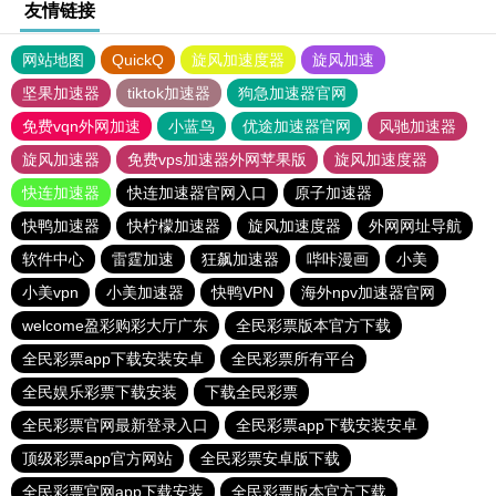
友情链接
网站地图
QuickQ
旋风加速度器
旋风加速
坚果加速器
tiktok加速器
狗急加速器官网
免费vqn外网加速
小蓝鸟
优途加速器官网
风驰加速器
旋风加速器
免费vps加速器外网苹果版
旋风加速度器
快连加速器
快连加速器官网入口
原子加速器
快鸭加速器
快柠檬加速器
旋风加速度器
外网网址导航
软件中心
雷霆加速
狂飙加速器
哔咔漫画
小美
小美vpn
小美加速器
快鸭VPN
海外npv加速器官网
welcome盈彩购彩大厅广东
全民彩票版本官方下载
全民彩票app下载安装安卓
全民彩票所有平台
全民娱乐彩票下载安装
下载全民彩票
全民彩票官网最新登录入口
全民彩票app下载安装安卓
顶级彩票app官方网站
全民彩票安卓版下载
全民彩票官网app下载安装
全民彩票版本官方下载