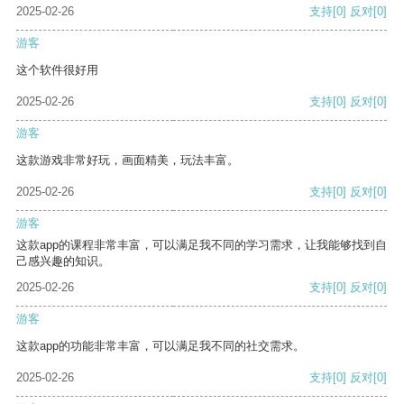
2025-02-26
支持
[0]
反对
[0]
游客
这个软件很好用
2025-02-26
支持
[0]
反对
[0]
游客
这款游戏非常好玩，画面精美，玩法丰富。
2025-02-26
支持
[0]
反对
[0]
游客
这款app的课程非常丰富，可以满足我不同的学习需求，让我能够找到自
己感兴趣的知识。
2025-02-26
支持
[0]
反对
[0]
游客
这款app的功能非常丰富，可以满足我不同的社交需求。
2025-02-26
支持
[0]
反对
[0]