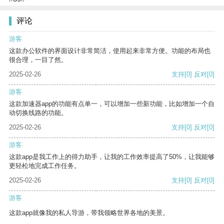
评论
游客
这款办公软件的界面设计非常简洁，使用起来非常方便。功能的布局也
很合理，一目了然。
2025-02-26
支持
[0]
反对
[0]
游客
这款加速器app的功能有点单一，可以增加一些新功能，比如增加一个自
动切换线路的功能。
2025-02-26
支持
[0]
反对
[0]
游客
这款app是我工作上的得力助手，让我的工作效率提高了50%，让我能够
更轻松地完成工作任务。
2025-02-26
支持
[0]
反对
[0]
游客
这款app就像我的私人导游，带我领略世界各地的美景。