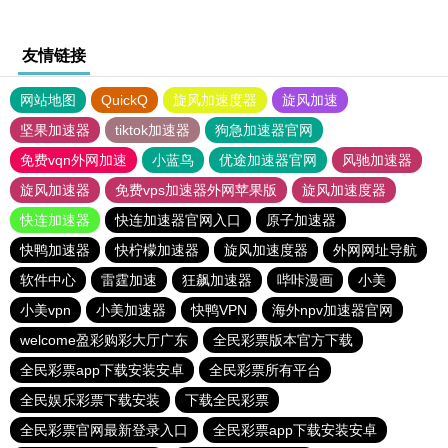
友情链接
网站地图
QuickQ
旋风加速度器
旋风加速
坚果加速器
tiktok加速器
狗急加速器官网
免费vqn外网加速
小蓝鸟
优途加速器官网
风驰加速器
旋风加速器
免费vps加速器外网苹果版
旋风加速度器
快连加速器
快连加速器官网入口
原子加速器
快鸭加速器
快柠檬加速器
旋风加速度器
外网网址导航
软件中心
雷霆加速
狂飙加速器
哔咔漫画
小美
小美vpn
小美加速器
快鸭VPN
海外npv加速器官网
welcome盈彩购彩大厅广东
全民彩票版本官方下载
全民彩票app下载安装安卓
全民彩票所有平台
全民娱乐彩票下载安装
下载全民彩票
全民彩票官网最新登录入口
全民彩票app下载安装安卓