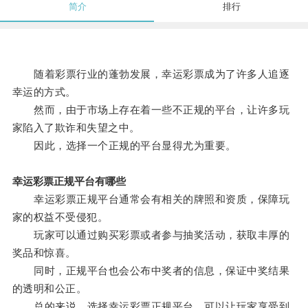
简介
排行
随着彩票行业的蓬勃发展，幸运彩票成为了许多人追逐
幸运的方式。
然而，由于市场上存在着一些不正规的平台，让许多玩
家陷入了欺诈和失望之中。
因此，选择一个正规的平台显得尤为重要。
幸运彩票正规平台有哪些
幸运彩票正规平台通常会有相关的牌照和资质，保障玩
家的权益不受侵犯。
玩家可以通过购买彩票或者参与抽奖活动，获取丰厚的
奖品和惊喜。
同时，正规平台也会公布中奖者的信息，保证中奖结果
的透明和公正。
总的来说，选择幸运彩票正规平台，可以让玩家享受到