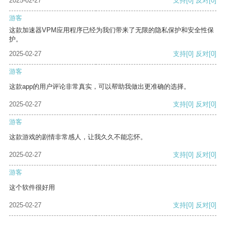
2025-02-27
支持
[0]
反对
[0]
游客
这款加速器VPM应用程序已经为我们带来了无限的隐私保护和安全性保
护。
2025-02-27
支持
[0]
反对
[0]
游客
这款app的用户评论非常真实，可以帮助我做出更准确的选择。
2025-02-27
支持
[0]
反对
[0]
游客
这款游戏的剧情非常感人，让我久久不能忘怀。
2025-02-27
支持
[0]
反对
[0]
游客
这个软件很好用
2025-02-27
支持
[0]
反对
[0]