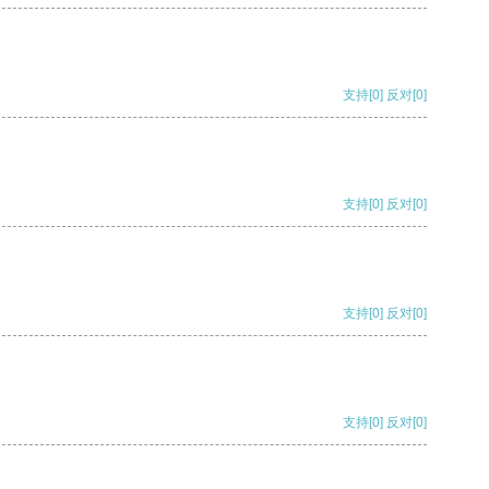
支持
[0]
反对
[0]
支持
[0]
反对
[0]
支持
[0]
反对
[0]
支持
[0]
反对
[0]