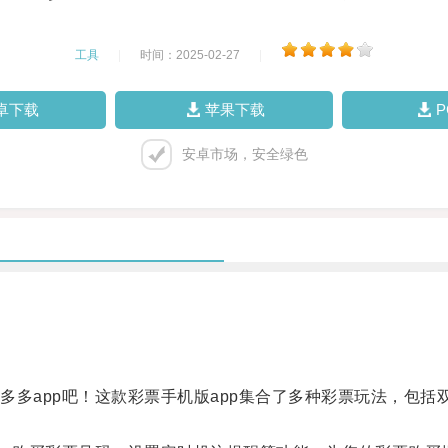
工具
|
时间：2025-02-27
|
卓下载
苹果下载
安卓市场，安全绿色
app吧！这款彩票手机版app集合了多种彩票玩法，包括