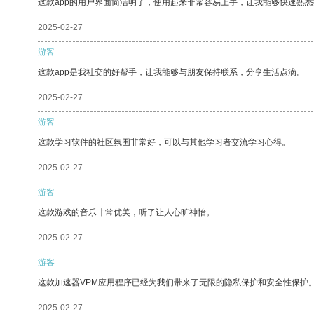
这款app的用户界面简洁明了，使用起来非常容易上手，让我能够快速熟
2025-02-27
游客
这款app是我社交的好帮手，让我能够与朋友保持联系，分享生活点滴。
2025-02-27
游客
这款学习软件的社区氛围非常好，可以与其他学习者交流学习心得。
2025-02-27
游客
这款游戏的音乐非常优美，听了让人心旷神怡。
2025-02-27
游客
这款加速器VPM应用程序已经为我们带来了无限的隐私保护和安全性保护
2025-02-27