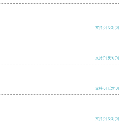
支持
[0]
反对
[0]
支持
[0]
反对
[0]
支持
[0]
反对
[0]
支持
[0]
反对
[0]