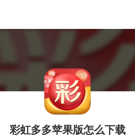
彩虹多多苹果版怎么下载