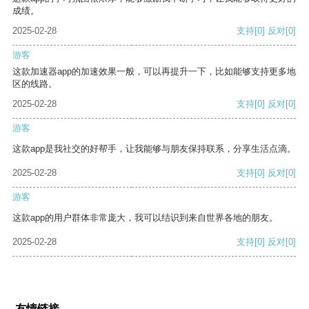
成绩。
2025-02-28
支持
[0]
反对
[0]
游客
这款加速器app的加速效果一般，可以再提升一下，比如能够支持更多地
区的线路。
2025-02-28
支持
[0]
反对
[0]
游客
这款app是我社交的好帮手，让我能够与朋友保持联系，分享生活点滴。
2025-02-28
支持
[0]
反对
[0]
游客
这款app的用户群体非常庞大，我可以结识到来自世界各地的朋友。
2025-02-28
支持
[0]
反对
[0]
友情链接