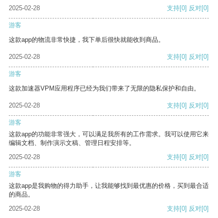
2025-02-28
支持
[0]
反对
[0]
游客
这款app的物流非常快捷，我下单后很快就能收到商品。
2025-02-28
支持
[0]
反对
[0]
游客
这款加速器VPM应用程序已经为我们带来了无限的隐私保护和自由。
2025-02-28
支持
[0]
反对
[0]
游客
这款app的功能非常强大，可以满足我所有的工作需求。我可以使用它来
编辑文档、制作演示文稿、管理日程安排等。
2025-02-28
支持
[0]
反对
[0]
游客
这款app是我购物的得力助手，让我能够找到最优惠的价格，买到最合适
的商品。
2025-02-28
支持
[0]
反对
[0]