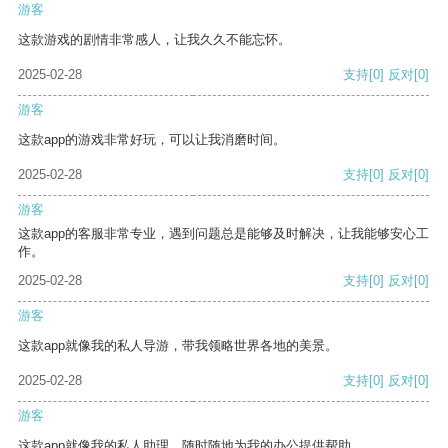
游客
这款游戏的剧情非常感人，让我久久不能忘怀。
2025-02-28
支持
[0]
反对
[0]
游客
这款app的游戏非常好玩，可以让我消磨时间。
2025-02-28
支持
[0]
反对
[0]
游客
这款app的客服非常专业，遇到问题总是能够及时解决，让我能够安心工
作。
2025-02-28
支持
[0]
反对
[0]
游客
这款app就像我的私人导游，带我领略世界各地的美景。
2025-02-28
支持
[0]
反对
[0]
游客
这款app就像我的私人助理，随时随地为我的办公提供帮助。