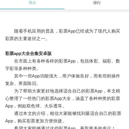
简介
排行
随着手机应用的普及，彩票App已经成为了现代人购买
彩票的主要途径之一。
彩票app大全合集安卓版
在市面上有各种各样的彩票App，包括体彩、福彩、数
字彩等多种种类。
其中一些App功能强大，用户体验良好，而有些则操作
复杂、界面陈旧。
为了帮助大家更好地选择适合自己的彩票App，本文精
心整理了一些热门的彩票App大全，涵盖了各种种类的彩票
App，例如双色球、大乐透等。
通过本文的介绍，相信大家能够找到最适合自己的彩票
App，购买彩票更加方便快捷。
希望大家能够通过这些彩票App，赢取更多的幸运！。