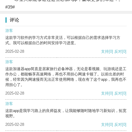
#39#
评论
游客
这款学习软件的学习方式非常灵活，可以根据自己的需求选择学习方
式。我可以根据自己的时间安排学习进度。
2025-02-28
支持
[0]
反对
[0]
游客
这款加速器app简直是居家旅行必备神器，无论是看视频、玩游戏还是工
作办公，都能畅享高速网络，再也不用担心网速卡顿了。以前出差的时
候，经常因为网速慢而无法正常使用网络，现在有了这个app，我再也不
用担心了。
2025-02-28
支持
[0]
反对
[0]
游客
这款app是我学习路上的良师益友，让我能够随时随地学习新知识，拓宽
视野。
2025-02-28
支持
[0]
反对
[0]