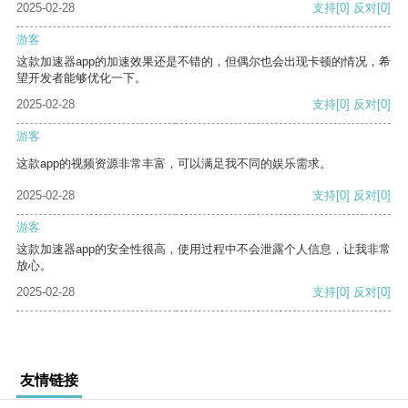
2025-02-28
支持
[0]
反对
[0]
游客
这款加速器app的加速效果还是不错的，但偶尔也会出现卡顿的情况，希
望开发者能够优化一下。
2025-02-28
支持
[0]
反对
[0]
游客
这款app的视频资源非常丰富，可以满足我不同的娱乐需求。
2025-02-28
支持
[0]
反对
[0]
游客
这款加速器app的安全性很高，使用过程中不会泄露个人信息，让我非常
放心。
2025-02-28
支持
[0]
反对
[0]
友情链接