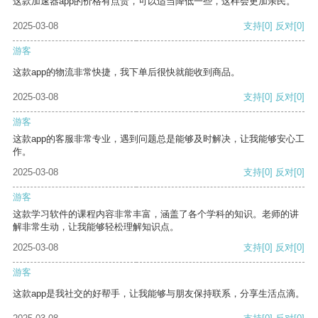
这款加速器app的价格有点贵，可以适当降低一些，这样会更加亲民。
2025-03-08
支持
[0]
反对
[0]
游客
这款app的物流非常快捷，我下单后很快就能收到商品。
2025-03-08
支持
[0]
反对
[0]
游客
这款app的客服非常专业，遇到问题总是能够及时解决，让我能够安心工
作。
2025-03-08
支持
[0]
反对
[0]
游客
这款学习软件的课程内容非常丰富，涵盖了各个学科的知识。老师的讲
解非常生动，让我能够轻松理解知识点。
2025-03-08
支持
[0]
反对
[0]
游客
这款app是我社交的好帮手，让我能够与朋友保持联系，分享生活点滴。