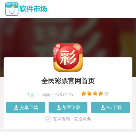
全民彩票官网首页
工具
|
时间：2025-03-08
|
安卓下载
苹果下载
PC下载
安卓市场，安全绿色