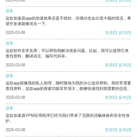
2025-03-08
支持
[0]
反对
[0]
游客
这款加速器app的加速效果还是不错的，但偶尔也会出现卡顿的情况，希
望开发者能够优化一下。
2025-03-08
支持
[0]
反对
[0]
游客
这款软件非常实用，可以帮助我解决很多问题。比如，我可以使用它来
查找资料、翻译语言、编写代码等。
2025-03-08
支持
[0]
反对
[0]
游客
这款app就像我的私人助理，随时随地为我的办公提供帮助。我经常需要
查找资料，这款app的搜索功能非常强大，能够快速找到我需要的信息。
2025-03-08
支持
[0]
反对
[0]
游客
这款加速器VPM应用程序已经为我们带来了无限的流畅体验和安全性保
护。
2025-03-08
支持
[0]
反对
[0]