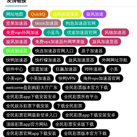
友情链接
网站地图
QuickQ
旋风加速度器
旋风加速
坚果加速器
tiktok加速器
狗急加速器官网
免费vqn外网加速
小蓝鸟
优途加速器官网
风驰加速器
旋风加速器
免费vps加速器外网苹果版
旋风加速度器
快连加速器
快连加速器官网入口
原子加速器
快鸭加速器
快柠檬加速器
旋风加速度器
外网网址导航
软件中心
雷霆加速
狂飙加速器
哔咔漫画
小美
小美vpn
小美加速器
快鸭VPN
海外npv加速器官网
welcome盈彩购彩大厅广东
全民彩票版本官方下载
全民彩票app下载安装安卓
全民彩票所有平台
全民娱乐彩票下载安装
下载全民彩票
全民彩票官网最新登录入口
全民彩票app下载安装安卓
顶级彩票app官方网站
全民彩票安卓版下载
全民彩票官网app下载安装
全民彩票版本官方下载