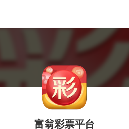
富翁彩票平台