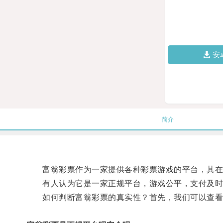
安
简介
富翁彩票作为一家提供各种彩票游戏的平台，其在
有人认为它是一家正规平台，游戏公平，支付及时
如何判断富翁彩票的真实性？首先，我们可以查看