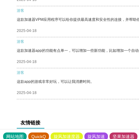
游客
这款加速器VPM应用程序可以给你提供最高速度和安全性的连接，并帮助
2025-04-18
游客
这款加速器app的功能有点单一，可以增加一些新功能，比如增加一个自
2025-04-18
游客
这款app的游戏非常好玩，可以让我消磨时间。
2025-04-18
友情链接
网站地图
QuickQ
旋风加速度器
旋风加速
坚果加速器