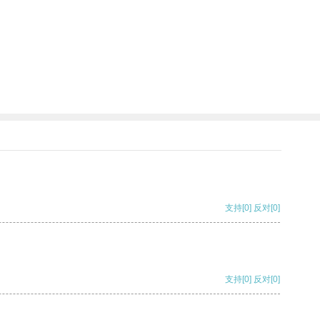
支持
[0]
反对
[0]
支持
[0]
反对
[0]