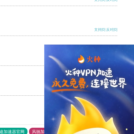
支持
[0]
反对
[0]
支持
[0]
反对
[0]
支持
[0]
反对
[0]
途加速器官网
风驰加速器
旋风加速器