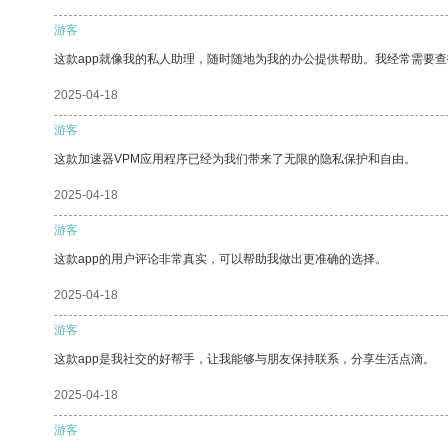
游客
这款app就像我的私人助理，随时随地为我的办公提供帮助。我经常需要查
2025-04-18
游客
这款加速器VPM应用程序已经为我们带来了无限的隐私保护和自由。
2025-04-18
游客
这款app的用户评论非常真实，可以帮助我做出更准确的选择。
2025-04-18
游客
这款app是我社交的好帮手，让我能够与朋友保持联系，分享生活点滴。
2025-04-18
游客