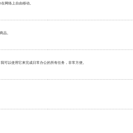
你在网络上自由移动。
的商品。
。我可以使用它来完成日常办公的所有任务，非常方便。
。