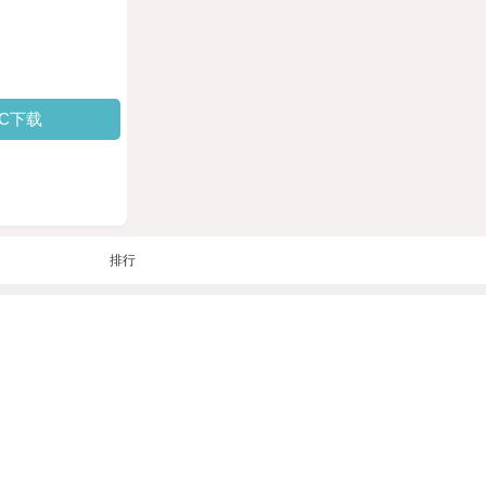
PC下载
排行