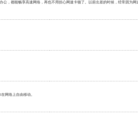
作办公，都能畅享高速网络，再也不用担心网速卡顿了。以前出差的时候，经常因为网
。
你在网络上自由移动。