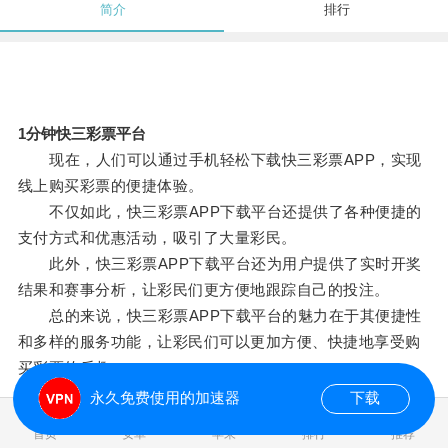
简介
排行
1分钟快三彩票平台
现在，人们可以通过手机轻松下载快三彩票APP，实现
线上购买彩票的便捷体验。
不仅如此，快三彩票APP下载平台还提供了各种便捷的
支付方式和优惠活动，吸引了大量彩民。
此外，快三彩票APP下载平台还为用户提供了实时开奖
结果和赛事分析，让彩民们更方便地跟踪自己的投注。
总的来说，快三彩票APP下载平台的魅力在于其便捷性
和多样的服务功能，让彩民们可以更加方便、快捷地享受购
买彩票的乐趣。
#39#
永久免费使用的加速器
下载
0.022458s
首页
安卓
苹果
排行
推荐
评论