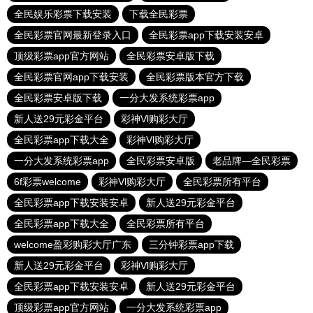
全民娱乐彩票下载安装
下载全民彩票
全民彩票官网最新登录入口
全民彩票app下载安装安卓
顶级彩票app官方网站
全民彩票安卓版下载
全民彩票官网app下载安装
全民彩票版本官方下载
全民彩票安卓版下载
一分大发系统彩票app
新人送29元彩金平台
彩神Vl购彩大厅
全民彩票app下载大全
彩神Vl购彩大厅
一分大发系统彩票app
全民彩票安卓版
老品牌—全民彩票
6f彩票welcome
彩神Vl购彩大厅
全民彩票所有平台
全民彩票app下载安装安卓
新人送29元彩金平台
全民彩票app下载大全
全民彩票所有平台
welcome盈彩购彩大厅广东
三分钟彩票app下载
新人送29元彩金平台
彩神Vl购彩大厅
全民彩票app下载安装安卓
新人送29元彩金平台
顶级彩票app官方网站
一分大发系统彩票app