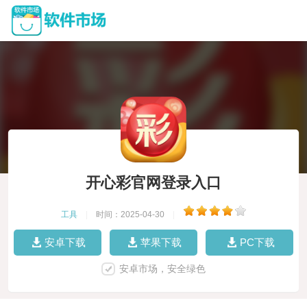
开心彩官网登录入口
工具
|
时间：2025-04-30
|
安卓下载
苹果下载
PC下载
安卓市场，安全绿色