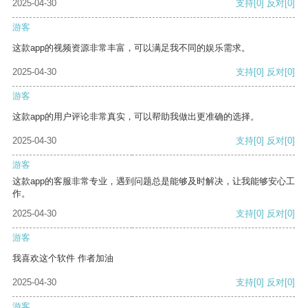
2025-04-30
支持
[0]
反对
[0]
游客
这款app的视频资源非常丰富，可以满足我不同的娱乐需求。
2025-04-30
支持
[0]
反对
[0]
游客
这款app的用户评论非常真实，可以帮助我做出更准确的选择。
2025-04-30
支持
[0]
反对
[0]
游客
这款app的客服非常专业，遇到问题总是能够及时解决，让我能够安心工
作。
2025-04-30
支持
[0]
反对
[0]
游客
我喜欢这个软件 作者加油
2025-04-30
支持
[0]
反对
[0]
游客