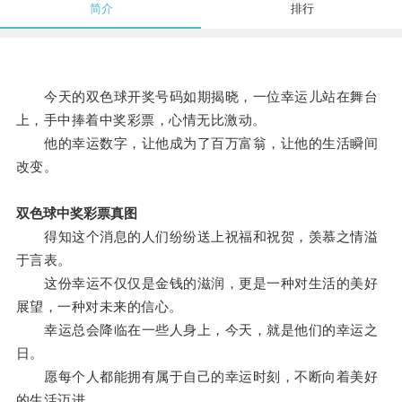
简介
排行
今天的双色球开奖号码如期揭晓，一位幸运儿站在舞台
上，手中捧着中奖彩票，心情无比激动。
他的幸运数字，让他成为了百万富翁，让他的生活瞬间
改变。
双色球中奖彩票真图
得知这个消息的人们纷纷送上祝福和祝贺，羡慕之情溢
于言表。
这份幸运不仅仅是金钱的滋润，更是一种对生活的美好
展望，一种对未来的信心。
幸运总会降临在一些人身上，今天，就是他们的幸运之
日。
愿每个人都能拥有属于自己的幸运时刻，不断向着美好
的生活迈进。