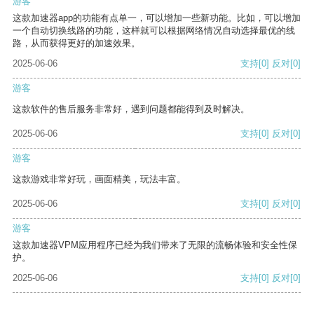
游客
这款加速器app的功能有点单一，可以增加一些新功能。比如，可以增加
一个自动切换线路的功能，这样就可以根据网络情况自动选择最优的线
路，从而获得更好的加速效果。
2025-06-06
支持
[0]
反对
[0]
游客
这款软件的售后服务非常好，遇到问题都能得到及时解决。
2025-06-06
支持
[0]
反对
[0]
游客
这款游戏非常好玩，画面精美，玩法丰富。
2025-06-06
支持
[0]
反对
[0]
游客
这款加速器VPM应用程序已经为我们带来了无限的流畅体验和安全性保
护。
2025-06-06
支持
[0]
反对
[0]