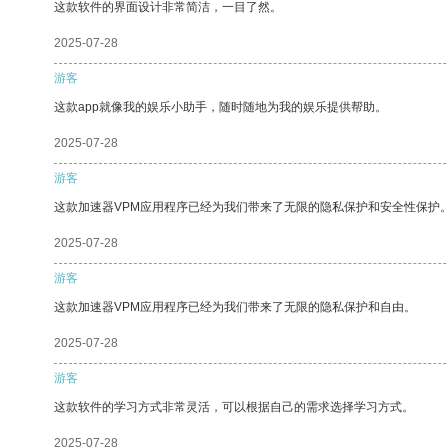
这款软件的界面设计非常简洁，一目了然。
2025-07-28
游客
这款app就像我的娱乐小助手，随时随地为我的娱乐提供帮助。
2025-07-28
游客
这款加速器VPM应用程序已经为我们带来了无限的隐私保护和安全性保护
2025-07-28
游客
这款加速器VPM应用程序已经为我们带来了无限的隐私保护和自由。
2025-07-28
游客
这款软件的学习方式非常灵活，可以根据自己的需求选择学习方式。
2025-07-28