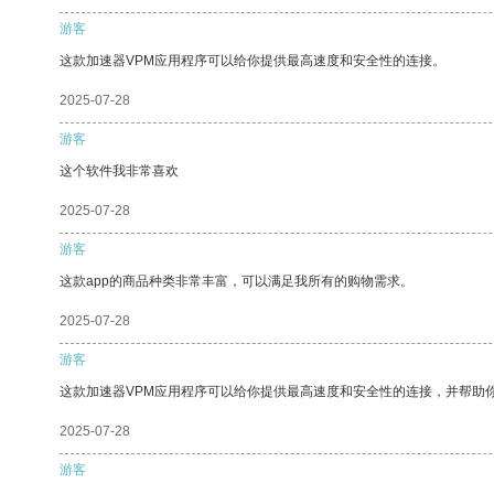
游客
这款加速器VPM应用程序可以给你提供最高速度和安全性的连接。
2025-07-28
游客
这个软件我非常喜欢
2025-07-28
游客
这款app的商品种类非常丰富，可以满足我所有的购物需求。
2025-07-28
游客
这款加速器VPM应用程序可以给你提供最高速度和安全性的连接，并帮助
2025-07-28
游客