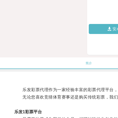
安
简介
乐发彩票代理作为一家经验丰富的彩票代理平台，
无论您喜欢竞猜体育赛事还是购买传统彩票，我们
乐发1彩票平台