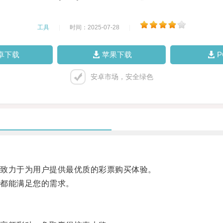
工具
|
时间：2025-07-28
|
卓下载
苹果下载
安卓市场，安全绿色
致力于为用户提供最优质的彩票购买体验。
都能满足您的需求。