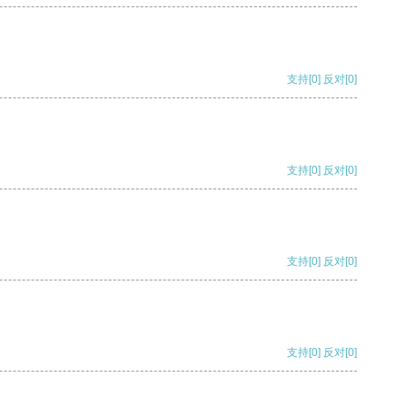
支持
[0]
反对
[0]
支持
[0]
反对
[0]
支持
[0]
反对
[0]
支持
[0]
反对
[0]