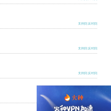
支持
[0]
反对
[0]
支持
[0]
反对
[0]
支持
[0]
反对
[0]
支持
[0]
反对
[0]