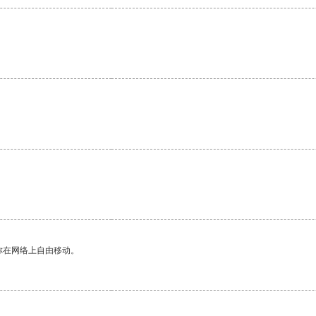
你在网络上自由移动。