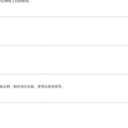
你在网络上自由移动。
编辑文档、制作演示文稿、管理日程安排等。
。