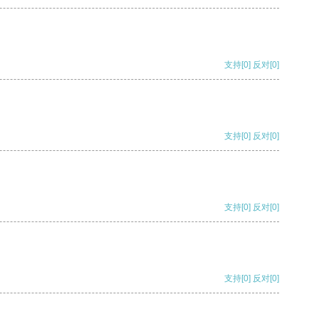
支持
[0]
反对
[0]
支持
[0]
反对
[0]
支持
[0]
反对
[0]
支持
[0]
反对
[0]