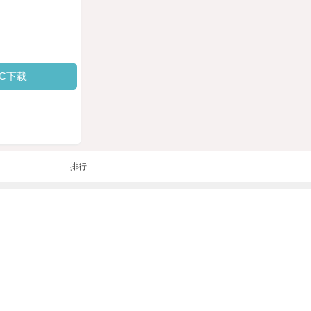
PC下载
排行