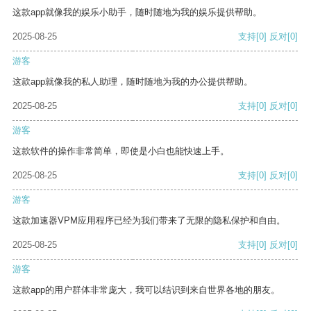
这款app就像我的娱乐小助手，随时随地为我的娱乐提供帮助。
2025-08-25
支持
[0]
反对
[0]
游客
这款app就像我的私人助理，随时随地为我的办公提供帮助。
2025-08-25
支持
[0]
反对
[0]
游客
这款软件的操作非常简单，即使是小白也能快速上手。
2025-08-25
支持
[0]
反对
[0]
游客
这款加速器VPM应用程序已经为我们带来了无限的隐私保护和自由。
2025-08-25
支持
[0]
反对
[0]
游客
这款app的用户群体非常庞大，我可以结识到来自世界各地的朋友。