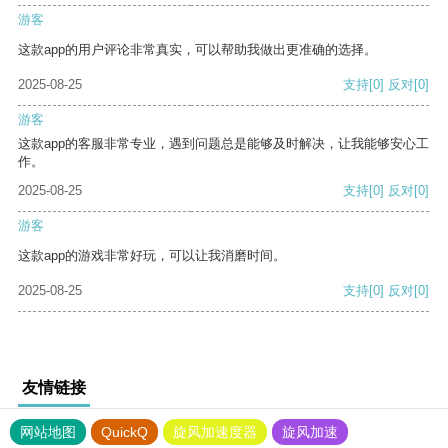
游客
这款app的用户评论非常真实，可以帮助我做出更准确的选择。
2025-08-25
支持
[0]
反对
[0]
游客
这款app的客服非常专业，遇到问题总是能够及时解决，让我能够安心工
作。
2025-08-25
支持
[0]
反对
[0]
游客
这款app的游戏非常好玩，可以让我消磨时间。
2025-08-25
支持
[0]
反对
[0]
友情链接
网站地图
QuickQ
旋风加速度器
旋风加速