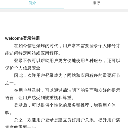
简介
排行
welcome登录注册
在如今信息爆炸的时代，用户常常需要登录个人账号才
能访问特定网站或应用程序。
登录不仅可以帮助用户更方便地使用各种服务，还可以
保护个人信息安全。
因此，欢迎用户登录成为了网站和应用程序的重要环节
之一。
在用户登录时，可以通过简洁明了的界面和友好的提示
语言，让用户感受到被重视和尊重。
登录后，可以提供个性化的服务和推荐，增强用户体
验。
总之，欢迎用户登录是建立良好用户关系、提升用户满
意度的重要一步。