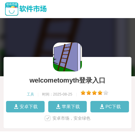
welcometomyth登录入口
工具
|
时间：2025-08-25
|
安卓下载
苹果下载
PC下载
安卓市场，安全绿色