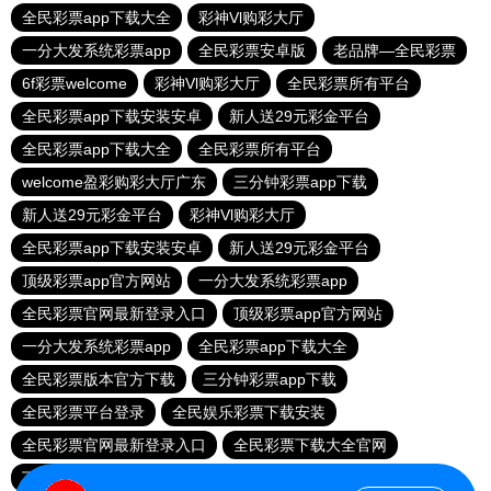
全民彩票app下载大全
彩神Vl购彩大厅
一分大发系统彩票app
全民彩票安卓版
老品牌—全民彩票
6f彩票welcome
彩神Vl购彩大厅
全民彩票所有平台
全民彩票app下载安装安卓
新人送29元彩金平台
全民彩票app下载大全
全民彩票所有平台
welcome盈彩购彩大厅广东
三分钟彩票app下载
新人送29元彩金平台
彩神Vl购彩大厅
全民彩票app下载安装安卓
新人送29元彩金平台
顶级彩票app官方网站
一分大发系统彩票app
全民彩票官网最新登录入口
顶级彩票app官方网站
一分大发系统彩票app
全民彩票app下载大全
全民彩票版本官方下载
三分钟彩票app下载
全民彩票平台登录
全民娱乐彩票下载安装
全民彩票官网最新登录入口
全民彩票下载大全官网
下载全民彩票
6f彩票welcome
下载全民彩票