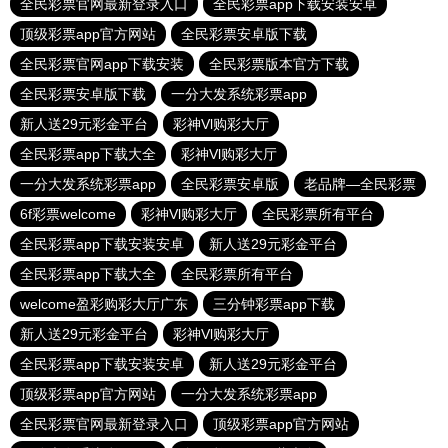
全民彩票官网最新登录入口
全民彩票app下载安装安卓
顶级彩票app官方网站
全民彩票安卓版下载
全民彩票官网app下载安装
全民彩票版本官方下载
全民彩票安卓版下载
一分大发系统彩票app
新人送29元彩金平台
彩神Vl购彩大厅
全民彩票app下载大全
彩神Vl购彩大厅
一分大发系统彩票app
全民彩票安卓版
老品牌—全民彩票
6f彩票welcome
彩神Vl购彩大厅
全民彩票所有平台
全民彩票app下载安装安卓
新人送29元彩金平台
全民彩票app下载大全
全民彩票所有平台
welcome盈彩购彩大厅广东
三分钟彩票app下载
新人送29元彩金平台
彩神Vl购彩大厅
全民彩票app下载安装安卓
新人送29元彩金平台
顶级彩票app官方网站
一分大发系统彩票app
全民彩票官网最新登录入口
顶级彩票app官方网站