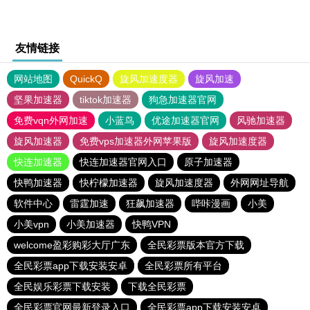
友情链接
网站地图
QuickQ
旋风加速度器
旋风加速
坚果加速器
tiktok加速器
狗急加速器官网
免费vqn外网加速
小蓝鸟
优途加速器官网
风驰加速器
旋风加速器
免费vps加速器外网苹果版
旋风加速度器
快连加速器
快连加速器官网入口
原子加速器
快鸭加速器
快柠檬加速器
旋风加速度器
外网网址导航
软件中心
雷霆加速
狂飙加速器
哔咔漫画
小美
小美vpn
小美加速器
快鸭VPN
welcome盈彩购彩大厅广东
全民彩票版本官方下载
全民彩票app下载安装安卓
全民彩票所有平台
全民娱乐彩票下载安装
下载全民彩票
全民彩票官网最新登录入口
全民彩票app下载安装安卓