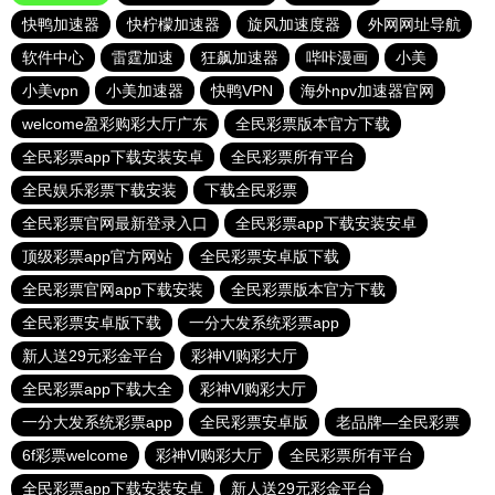
快鸭加速器
快柠檬加速器
旋风加速度器
外网网址导航
软件中心
雷霆加速
狂飙加速器
哔咔漫画
小美
小美vpn
小美加速器
快鸭VPN
海外npv加速器官网
welcome盈彩购彩大厅广东
全民彩票版本官方下载
全民彩票app下载安装安卓
全民彩票所有平台
全民娱乐彩票下载安装
下载全民彩票
全民彩票官网最新登录入口
全民彩票app下载安装安卓
顶级彩票app官方网站
全民彩票安卓版下载
全民彩票官网app下载安装
全民彩票版本官方下载
全民彩票安卓版下载
一分大发系统彩票app
新人送29元彩金平台
彩神Vl购彩大厅
全民彩票app下载大全
彩神Vl购彩大厅
一分大发系统彩票app
全民彩票安卓版
老品牌—全民彩票
6f彩票welcome
彩神Vl购彩大厅
全民彩票所有平台
全民彩票app下载安装安卓
新人送29元彩金平台