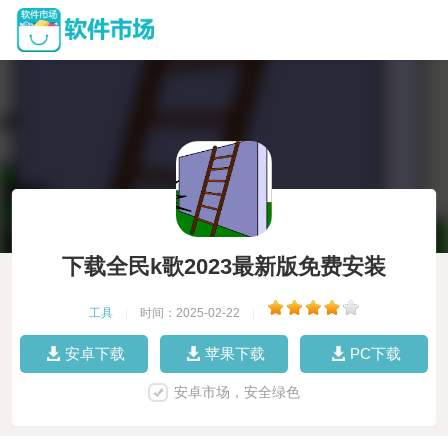
下载全民k歌2023最新版免费安装
工具
|
时间：2025-02-22
|
安卓下载
苹果下载
PC下载
安卓市场，安全绿色