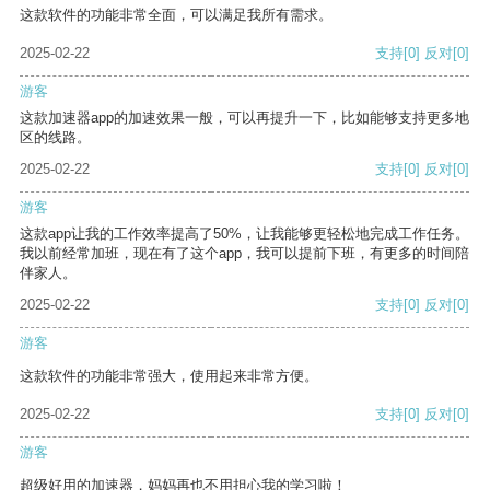
这款软件的功能非常全面，可以满足我所有需求。
2025-02-22
支持
[0]
反对
[0]
游客
这款加速器app的加速效果一般，可以再提升一下，比如能够支持更多地
区的线路。
2025-02-22
支持
[0]
反对
[0]
游客
这款app让我的工作效率提高了50%，让我能够更轻松地完成工作任务。
我以前经常加班，现在有了这个app，我可以提前下班，有更多的时间陪
伴家人。
2025-02-22
支持
[0]
反对
[0]
游客
这款软件的功能非常强大，使用起来非常方便。
2025-02-22
支持
[0]
反对
[0]
游客
超级好用的加速器，妈妈再也不用担心我的学习啦！