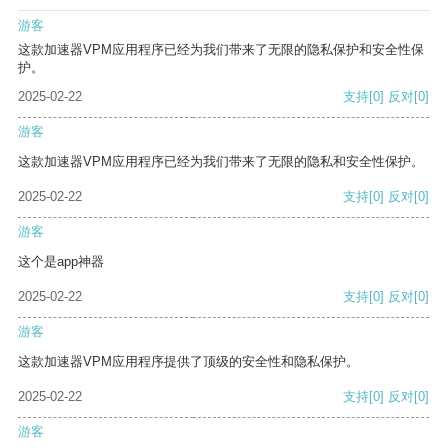
游客
这款加速器VPM应用程序已经为我们带来了无限的隐私保护和安全性保
护。
2025-02-22
支持
[0]
反对
[0]
游客
这款加速器VPM应用程序已经为我们带来了无限的隐私和安全性保护。
2025-02-22
支持
[0]
反对
[0]
游客
这个是app神器
2025-02-22
支持
[0]
反对
[0]
游客
这款加速器VPM应用程序提供了顶级的安全性和隐私保护。
2025-02-22
支持
[0]
反对
[0]
游客