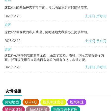
这款app的商品种类非常丰富，可以满足我所有的购物需求。
2025-02-22
支持
[0]
反对
[0]
游客
这款app就像我的私人助理，随时随地为我的办公提供帮助。
2025-02-22
支持
[0]
反对
[0]
游客
这款办公软件的功能非常全面，涵盖了文档、表格、演示文稿等各个方
面。我可以使用它来完成日常办公的所有任务，非常方便。
2025-02-22
支持
[0]
反对
[0]
友情链接
网站地图
QuickQ
旋风加速度器
旋风加速
坚果加速器
tiktok加速器
狗急加速器官网