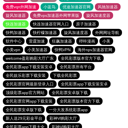
免费vqn外网加速
小蓝鸟
优途加速器官网
风驰加速器
旋风加速器
免费vps加速器外网苹果版
旋风加速度器
快连加速器
快连加速器官网入口
原子加速器
快鸭加速器
快柠檬加速器
旋风加速度器
外网网址导航
软件中心
雷霆加速
狂飙加速器
哔咔漫画
小美
小美vpn
小美加速器
快鸭VPN
海外npv加速器官网
welcome盈彩购彩大厅广东
全民彩票版本官方下载
全民彩票app下载安装安卓
全民彩票所有平台
全民娱乐彩票下载安装
下载全民彩票
全民彩票官网最新登录入口
全民彩票app下载安装安卓
顶级彩票app官方网站
全民彩票安卓版下载
全民彩票官网app下载安装
全民彩票版本官方下载
全民彩票安卓版下载
一分大发系统彩票app
新人送29元彩金平台
彩神Vl购彩大厅
全民彩票app下载大全
彩神Vl购彩大厅