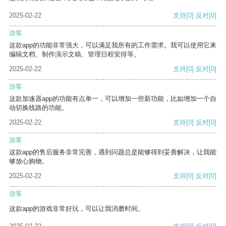
2025-02-22
支持
[0]
反对
[0]
游客
这款app的功能非常强大，可以满足我所有的工作需求。我可以使用它来
编辑文档、制作演示文稿、管理日程安排等。
2025-02-22
支持
[0]
反对
[0]
游客
这款加速器app的功能有点单一，可以增加一些新功能，比如增加一个自
动切换线路的功能。
2025-02-22
支持
[0]
反对
[0]
游客
这款app的售后服务非常完善，遇到问题总是能够得到妥善解决，让我能
够放心购物。
2025-02-22
支持
[0]
反对
[0]
游客
这款app的游戏非常好玩，可以让我消磨时间。