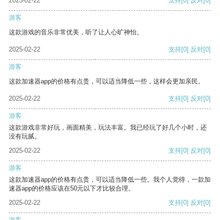
2025-02-22
支持
[0]
反对
[0]
游客
这款游戏的音乐非常优美，听了让人心旷神怡。
2025-02-22
支持
[0]
反对
[0]
游客
这款加速器app的价格有点贵，可以适当降低一些，这样会更加亲民。
2025-02-22
支持
[0]
反对
[0]
游客
这款游戏非常好玩，画面精美，玩法丰富。我已经玩了好几个小时，还
没有玩腻。
2025-02-22
支持
[0]
反对
[0]
游客
这款加速器app的价格有点贵，可以适当降低一些。我个人觉得，一款加
速器app的价格应该在50元以下才比较合理。
2025-02-22
支持
[0]
反对
[0]
游客