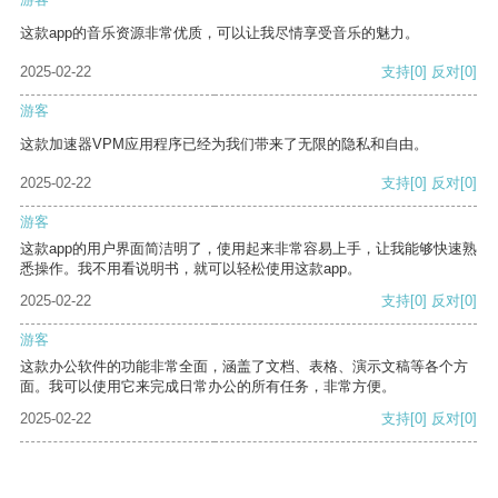
这款app的音乐资源非常优质，可以让我尽情享受音乐的魅力。
2025-02-22
支持
[0]
反对
[0]
游客
这款加速器VPM应用程序已经为我们带来了无限的隐私和自由。
2025-02-22
支持
[0]
反对
[0]
游客
这款app的用户界面简洁明了，使用起来非常容易上手，让我能够快速熟
悉操作。我不用看说明书，就可以轻松使用这款app。
2025-02-22
支持
[0]
反对
[0]
游客
这款办公软件的功能非常全面，涵盖了文档、表格、演示文稿等各个方
面。我可以使用它来完成日常办公的所有任务，非常方便。
2025-02-22
支持
[0]
反对
[0]