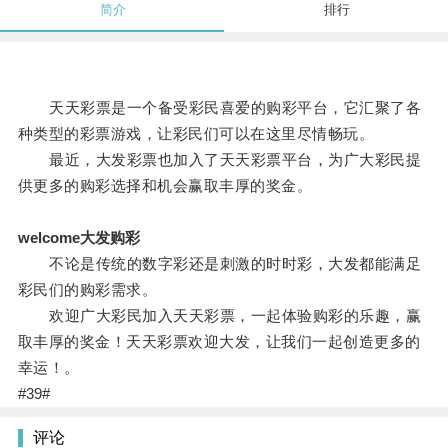
简介
排行
天天彩票是一个备受彩民喜爱的购彩平台，它汇聚了各
种类型的彩票游戏，让彩民们可以在这里尽情畅玩。
最近，大发彩票也加入了天天彩票平台，为广大彩民提
供更多的购彩选择和机会赢取丰厚的奖金。
welcome大发购彩
不论是传统的数字彩还是刺激的时时彩，大发都能满足
彩民们的购彩需求。
欢迎广大彩民加入天天彩票，一起体验购彩的乐趣，赢
取丰厚的奖金！天天彩票欢迎大发，让我们一起创造更多的
幸运！。
#39#
评论