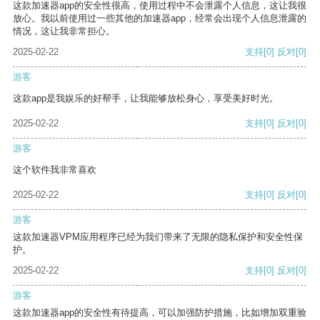
这款加速器app的安全性很高，使用过程中不会泄露个人信息，这让我很
放心。我以前使用过一些其他的加速器app，经常会出现个人信息泄露的
情况，这让我非常担心。
2025-02-22
支持
[0]
反对
[0]
游客
这款app是我娱乐的好帮手，让我能够放松身心，享受美好时光。
2025-02-22
支持
[0]
反对
[0]
游客
这个软件我非常喜欢
2025-02-22
支持
[0]
反对
[0]
游客
这款加速器VPM应用程序已经为我们带来了无限的隐私保护和安全性保
护。
2025-02-22
支持
[0]
反对
[0]
游客
这款加速器app的安全性有待提高，可以加强防护措施，比如增加双重验