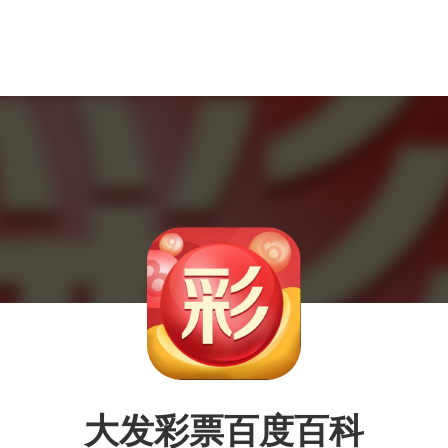
大发彩票百度百科