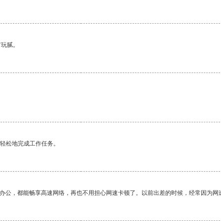
有玩腻。
更轻松地完成工作任务。
作办公，都能畅享高速网络，再也不用担心网速卡顿了。以前出差的时候，经常因为网