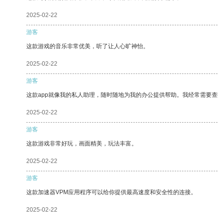
2025-02-22
游客
这款游戏的音乐非常优美，听了让人心旷神怡。
2025-02-22
游客
这款app就像我的私人助理，随时随地为我的办公提供帮助。我经常需要查
2025-02-22
游客
这款游戏非常好玩，画面精美，玩法丰富。
2025-02-22
游客
这款加速器VPM应用程序可以给你提供最高速度和安全性的连接。
2025-02-22