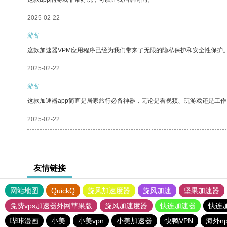
2025-02-22
游客
这款加速器VPM应用程序已经为我们带来了无限的隐私保护和安全性保护
2025-02-22
游客
这款加速器app简直是居家旅行必备神器，无论是看视频、玩游戏还是工
2025-02-22
友情链接
网站地图
QuickQ
旋风加速度器
旋风加速
坚果加速器
免费vps加速器外网苹果版
旋风加速度器
快连加速器
快连
哔咔漫画
小美
小美vpn
小美加速器
快鸭VPN
海外n