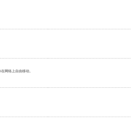
你在网络上自由移动。