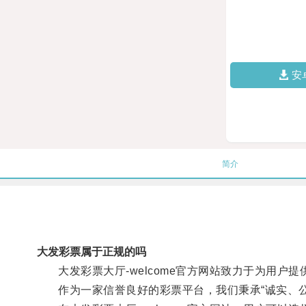
安
简介
大发彩票属于正规的吗
大发彩票大厅-welcome官方网站致力于为用户提
作为一家信誉良好的彩票平台，我们秉承“诚实、公