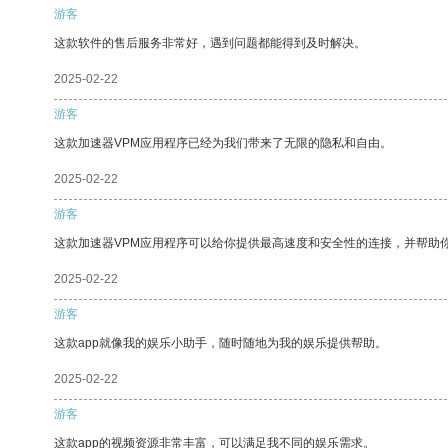
游客
这款软件的售后服务非常好，遇到问题都能得到及时解决。
2025-02-22
游客
这款加速器VPM应用程序已经为我们带来了无限的隐私和自由。
2025-02-22
游客
这款加速器VPM应用程序可以给你提供最高速度和安全性的连接，并帮助
2025-02-22
游客
这款app就像我的娱乐小助手，随时随地为我的娱乐提供帮助。
2025-02-22
游客
这款app的视频资源非常丰富，可以满足我不同的娱乐需求。