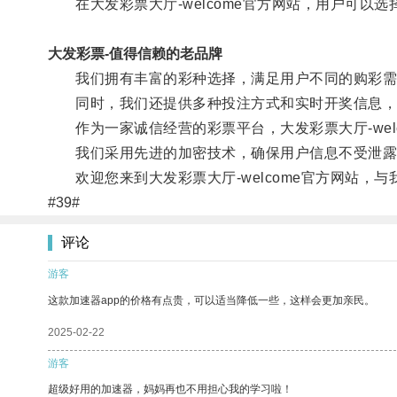
在大发彩票大厅-welcome官方网站，用户可以
大发彩票-值得信赖的老品牌
我们拥有丰富的彩种选择，满足用户不同的购彩需
同时，我们还提供多种投注方式和实时开奖信息，
作为一家诚信经营的彩票平台，大发彩票大厅-wel
我们采用先进的加密技术，确保用户信息不受泄露；
欢迎您来到大发彩票大厅-welcome官方网站，
#39#
评论
游客
这款加速器app的价格有点贵，可以适当降低一些，这样会更加亲民。
2025-02-22
游客
超级好用的加速器，妈妈再也不用担心我的学习啦！