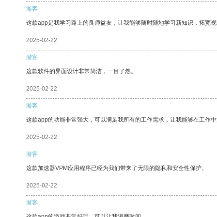
游客
这款app是我学习路上的良师益友，让我能够随时随地学习新知识，拓宽视
2025-02-22
游客
这款软件的界面设计非常简洁，一目了然。
2025-02-22
游客
这款app的功能非常强大，可以满足我所有的工作需求，让我能够在工作
2025-02-22
游客
这款加速器VPM应用程序已经为我们带来了无限的隐私和安全性保护。
2025-02-22
游客
这款app的游戏非常好玩，可以让我消磨时间。