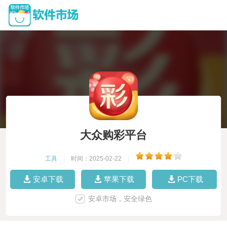
大众购彩平台
工具
|
时间：2025-02-22
|
安卓下载
苹果下载
PC下载
安卓市场，安全绿色