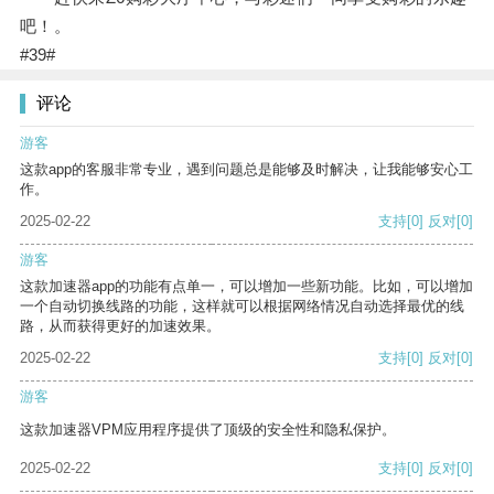
吧！。
#39#
评论
游客
这款app的客服非常专业，遇到问题总是能够及时解决，让我能够安心工
作。
2025-02-22
支持
[0]
反对
[0]
游客
这款加速器app的功能有点单一，可以增加一些新功能。比如，可以增加
一个自动切换线路的功能，这样就可以根据网络情况自动选择最优的线
路，从而获得更好的加速效果。
2025-02-22
支持
[0]
反对
[0]
游客
这款加速器VPM应用程序提供了顶级的安全性和隐私保护。
2025-02-22
支持
[0]
反对
[0]