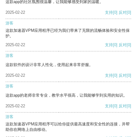
这款app的社区氛围很温馨，让我能够感受到家的温暖。
2025-02-22
支持
[0]
反对
[0]
游客
这款加速器VPM应用程序已经为我们带来了无限的流畅体验和安全性保
护。
2025-02-22
支持
[0]
反对
[0]
游客
这款软件的设计非常人性化，使用起来非常舒服。
2025-02-22
支持
[0]
反对
[0]
游客
这款app的老师非常专业，教学水平很高，让我能够学到实用的知识。
2025-02-22
支持
[0]
反对
[0]
游客
这款加速器VPM应用程序可以给你提供最高速度和安全性的连接，并帮
助你在网络上自由移动。