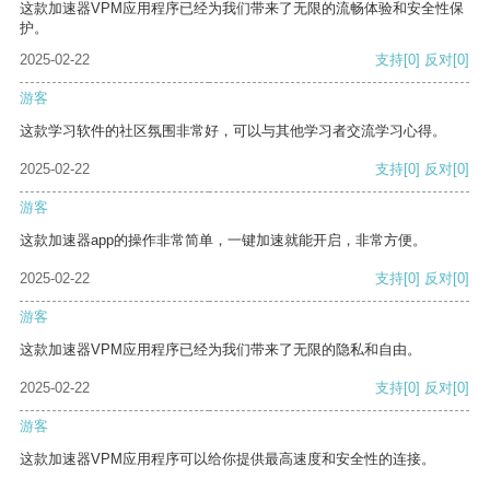
这款加速器VPM应用程序已经为我们带来了无限的流畅体验和安全性保
护。
2025-02-22
支持
[0]
反对
[0]
游客
这款学习软件的社区氛围非常好，可以与其他学习者交流学习心得。
2025-02-22
支持
[0]
反对
[0]
游客
这款加速器app的操作非常简单，一键加速就能开启，非常方便。
2025-02-22
支持
[0]
反对
[0]
游客
这款加速器VPM应用程序已经为我们带来了无限的隐私和自由。
2025-02-22
支持
[0]
反对
[0]
游客
这款加速器VPM应用程序可以给你提供最高速度和安全性的连接。