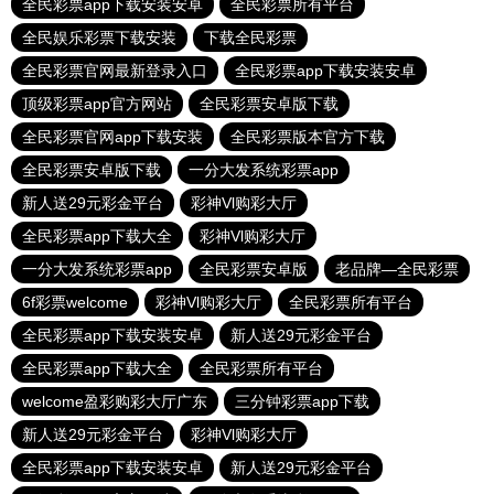
全民彩票app下载安装安卓
全民彩票所有平台
全民娱乐彩票下载安装
下载全民彩票
全民彩票官网最新登录入口
全民彩票app下载安装安卓
顶级彩票app官方网站
全民彩票安卓版下载
全民彩票官网app下载安装
全民彩票版本官方下载
全民彩票安卓版下载
一分大发系统彩票app
新人送29元彩金平台
彩神Vl购彩大厅
全民彩票app下载大全
彩神Vl购彩大厅
一分大发系统彩票app
全民彩票安卓版
老品牌—全民彩票
6f彩票welcome
彩神Vl购彩大厅
全民彩票所有平台
全民彩票app下载安装安卓
新人送29元彩金平台
全民彩票app下载大全
全民彩票所有平台
welcome盈彩购彩大厅广东
三分钟彩票app下载
新人送29元彩金平台
彩神Vl购彩大厅
全民彩票app下载安装安卓
新人送29元彩金平台