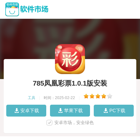
785凤凰彩票1.0.1版安装
工具
|
时间：2025-02-22
|
安卓下载
苹果下载
PC下载
安卓市场，安全绿色