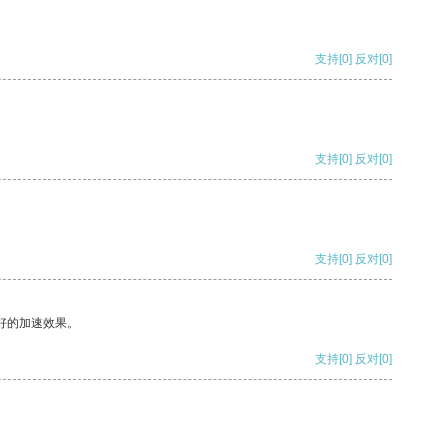
支持
[0]
反对
[0]
支持
[0]
反对
[0]
支持
[0]
反对
[0]
好的加速效果。
支持
[0]
反对
[0]