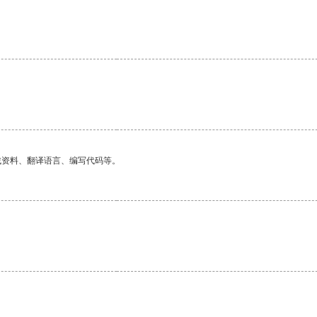
。
找资料、翻译语言、编写代码等。
。