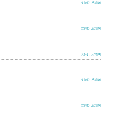
支持
[0]
反对
[0]
支持
[0]
反对
[0]
支持
[0]
反对
[0]
支持
[0]
反对
[0]
支持
[0]
反对
[0]