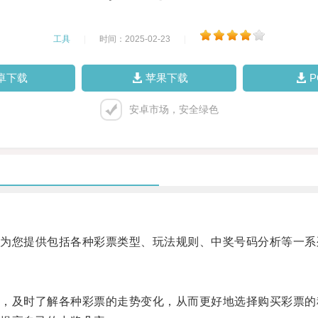
工具
|
时间：2025-02-23
|
卓下载
苹果下载
安卓市场，安全绿色
您提供包括各种彩票类型、玩法规则、中奖号码分析等一系
及时了解各种彩票的走势变化，从而更好地选择购买彩票的