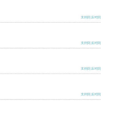
支持
[0]
反对
[0]
支持
[0]
反对
[0]
支持
[0]
反对
[0]
支持
[0]
反对
[0]