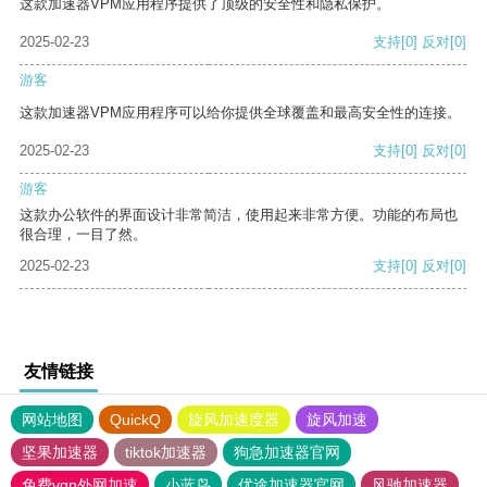
这款加速器VPM应用程序提供了顶级的安全性和隐私保护。
2025-02-23
支持
[0]
反对
[0]
游客
这款加速器VPM应用程序可以给你提供全球覆盖和最高安全性的连接。
2025-02-23
支持
[0]
反对
[0]
游客
这款办公软件的界面设计非常简洁，使用起来非常方便。功能的布局也
很合理，一目了然。
2025-02-23
支持
[0]
反对
[0]
友情链接
网站地图
QuickQ
旋风加速度器
旋风加速
坚果加速器
tiktok加速器
狗急加速器官网
免费vqn外网加速
小蓝鸟
优途加速器官网
风驰加速器