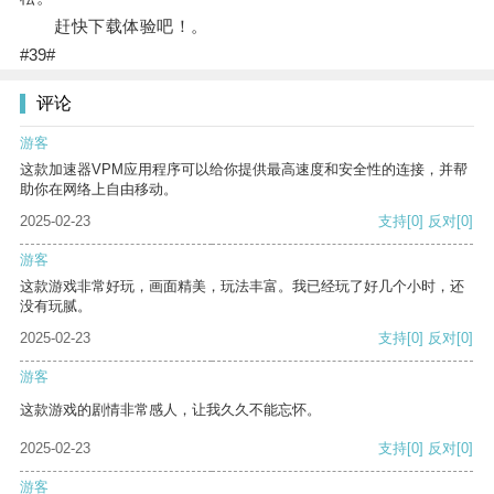
赶快下载体验吧！。
#39#
评论
游客
这款加速器VPM应用程序可以给你提供最高速度和安全性的连接，并帮
助你在网络上自由移动。
2025-02-23
支持
[0]
反对
[0]
游客
这款游戏非常好玩，画面精美，玩法丰富。我已经玩了好几个小时，还
没有玩腻。
2025-02-23
支持
[0]
反对
[0]
游客
这款游戏的剧情非常感人，让我久久不能忘怀。
2025-02-23
支持
[0]
反对
[0]
游客