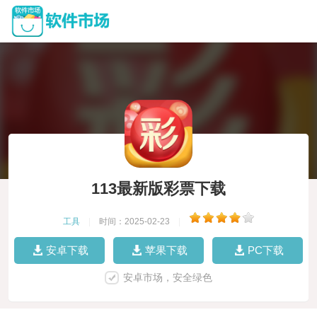
113最新版彩票下载
工具
|
时间：2025-02-23
|
安卓下载
苹果下载
PC下载
安卓市场，安全绿色