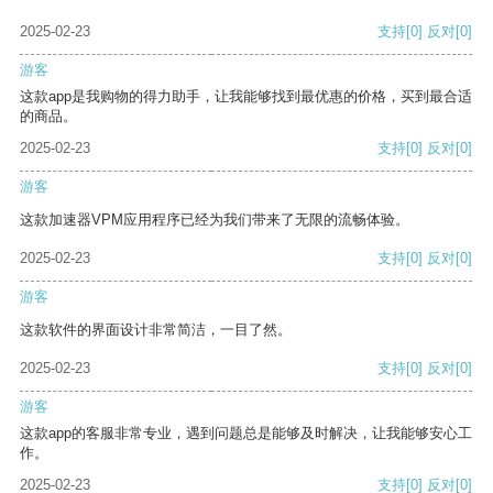
2025-02-23
支持
[0]
反对
[0]
游客
这款app是我购物的得力助手，让我能够找到最优惠的价格，买到最合适
的商品。
2025-02-23
支持
[0]
反对
[0]
游客
这款加速器VPM应用程序已经为我们带来了无限的流畅体验。
2025-02-23
支持
[0]
反对
[0]
游客
这款软件的界面设计非常简洁，一目了然。
2025-02-23
支持
[0]
反对
[0]
游客
这款app的客服非常专业，遇到问题总是能够及时解决，让我能够安心工
作。
2025-02-23
支持
[0]
反对
[0]