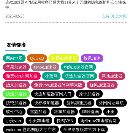
这款加速器VPM应用程序已经为我们带来了无限的隐私保护和安全性保
护。
2025-02-23
支持
[0]
反对
[0]
友情链接
网站地图
QuickQ
旋风加速度器
旋风加速
坚果加速器
tiktok加速器
狗急加速器官网
免费vqn外网加速
小蓝鸟
优途加速器官网
风驰加速器
旋风加速器
免费vps加速器外网苹果版
旋风加速度器
快连加速器
快连加速器官网入口
原子加速器
快鸭加速器
快柠檬加速器
旋风加速度器
外网网址导航
软件中心
雷霆加速
狂飙加速器
哔咔漫画
小美
小美vpn
小美加速器
快鸭VPN
海外npv加速器官网
welcome盈彩购彩大厅广东
全民彩票版本官方下载