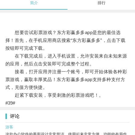
简介
排行
想要尝试彩票游戏？东方彩赢多多app是您的最佳选
择！首先，在手机应用商店搜索“东方彩赢多多”，点击下载
按钮即可完成下载。
在下载完成后，进入手机设置，允许安装来自未知来源
的应用，然后点击安装即可完成整个过程。
接着，打开应用并注册一个账号，即可开始体验各种彩
票游戏，赢取丰厚奖品！东方彩赢多多app支持多种支付方
式，充值方便快捷。
赶紧下载安装，享受刺激的彩票游戏吧！。
#39#
评论
游客
这款办公软件的界面设计非常简洁，使用起来非常方便。功能的布局也