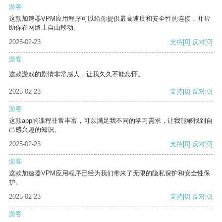
游客
这款加速器VPM应用程序可以给你提供最高速度和安全性的连接，并帮
助你在网络上自由移动。
2025-02-23
支持
[0]
反对
[0]
游客
这款游戏的剧情非常感人，让我久久不能忘怀。
2025-02-23
支持
[0]
反对
[0]
游客
这款app的课程非常丰富，可以满足我不同的学习需求，让我能够找到自
己感兴趣的知识。
2025-02-23
支持
[0]
反对
[0]
游客
这款加速器VPM应用程序已经为我们带来了无限的隐私保护和安全性保
护。
2025-02-23
支持
[0]
反对
[0]
游客