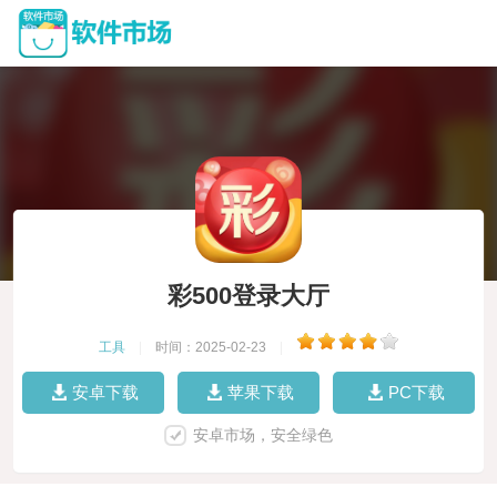
彩500登录大厅
工具
|
时间：2025-02-23
|
安卓下载
苹果下载
PC下载
安卓市场，安全绿色