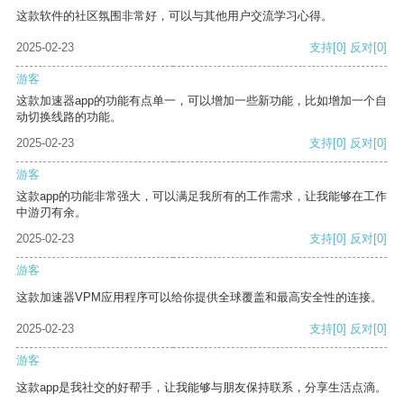
这款软件的社区氛围非常好，可以与其他用户交流学习心得。
2025-02-23
支持
[0]
反对
[0]
游客
这款加速器app的功能有点单一，可以增加一些新功能，比如增加一个自
动切换线路的功能。
2025-02-23
支持
[0]
反对
[0]
游客
这款app的功能非常强大，可以满足我所有的工作需求，让我能够在工作
中游刃有余。
2025-02-23
支持
[0]
反对
[0]
游客
这款加速器VPM应用程序可以给你提供全球覆盖和最高安全性的连接。
2025-02-23
支持
[0]
反对
[0]
游客
这款app是我社交的好帮手，让我能够与朋友保持联系，分享生活点滴。