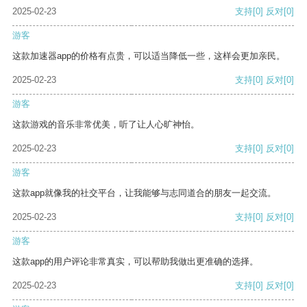
2025-02-23
支持
[0]
反对
[0]
游客
这款加速器app的价格有点贵，可以适当降低一些，这样会更加亲民。
2025-02-23
支持
[0]
反对
[0]
游客
这款游戏的音乐非常优美，听了让人心旷神怡。
2025-02-23
支持
[0]
反对
[0]
游客
这款app就像我的社交平台，让我能够与志同道合的朋友一起交流。
2025-02-23
支持
[0]
反对
[0]
游客
这款app的用户评论非常真实，可以帮助我做出更准确的选择。
2025-02-23
支持
[0]
反对
[0]