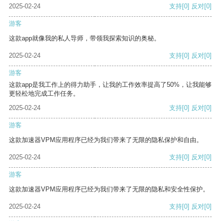
2025-02-24
支持
[0]
反对
[0]
游客
这款app就像我的私人导师，带领我探索知识的奥秘。
2025-02-24
支持
[0]
反对
[0]
游客
这款app是我工作上的得力助手，让我的工作效率提高了50%，让我能够
更轻松地完成工作任务。
2025-02-24
支持
[0]
反对
[0]
游客
这款加速器VPM应用程序已经为我们带来了无限的隐私保护和自由。
2025-02-24
支持
[0]
反对
[0]
游客
这款加速器VPM应用程序已经为我们带来了无限的隐私和安全性保护。
2025-02-24
支持
[0]
反对
[0]