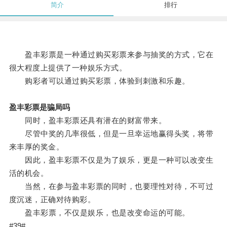
简介
排行
盈丰彩票是一种通过购买彩票来参与抽奖的方式，它在
很大程度上提供了一种娱乐方式。
购彩者可以通过购买彩票，体验到刺激和乐趣。
盈丰彩票是骗局吗
同时，盈丰彩票还具有潜在的财富带来。
尽管中奖的几率很低，但是一旦幸运地赢得头奖，将带
来丰厚的奖金。
因此，盈丰彩票不仅是为了娱乐，更是一种可以改变生
活的机会。
当然，在参与盈丰彩票的同时，也要理性对待，不可过
度沉迷，正确对待购彩。
盈丰彩票，不仅是娱乐，也是改变命运的可能。
#39#