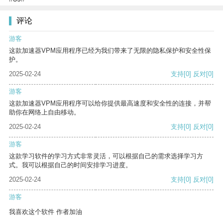
评论
游客
这款加速器VPM应用程序已经为我们带来了无限的隐私保护和安全性保
护。
2025-02-24
支持
[0]
反对
[0]
游客
这款加速器VPM应用程序可以给你提供最高速度和安全性的连接，并帮
助你在网络上自由移动。
2025-02-24
支持
[0]
反对
[0]
游客
这款学习软件的学习方式非常灵活，可以根据自己的需求选择学习方
式。我可以根据自己的时间安排学习进度。
2025-02-24
支持
[0]
反对
[0]
游客
我喜欢这个软件 作者加油