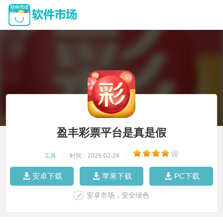
盈丰彩票平台是真是假
工具
|
时间：2025-02-24
|
安卓下载
苹果下载
PC下载
安卓市场，安全绿色