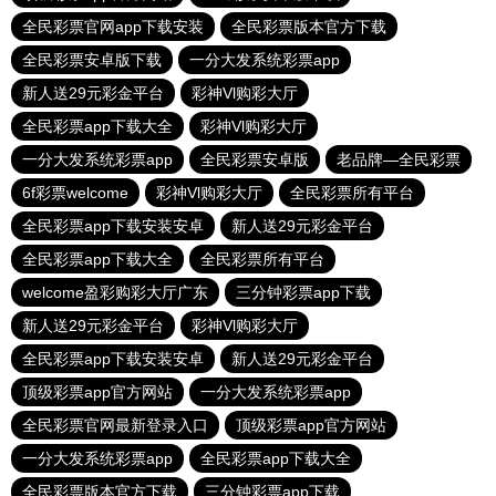
全民彩票官网app下载安装
全民彩票版本官方下载
全民彩票安卓版下载
一分大发系统彩票app
新人送29元彩金平台
彩神Vl购彩大厅
全民彩票app下载大全
彩神Vl购彩大厅
一分大发系统彩票app
全民彩票安卓版
老品牌—全民彩票
6f彩票welcome
彩神Vl购彩大厅
全民彩票所有平台
全民彩票app下载安装安卓
新人送29元彩金平台
全民彩票app下载大全
全民彩票所有平台
welcome盈彩购彩大厅广东
三分钟彩票app下载
新人送29元彩金平台
彩神Vl购彩大厅
全民彩票app下载安装安卓
新人送29元彩金平台
顶级彩票app官方网站
一分大发系统彩票app
全民彩票官网最新登录入口
顶级彩票app官方网站
一分大发系统彩票app
全民彩票app下载大全
全民彩票版本官方下载
三分钟彩票app下载