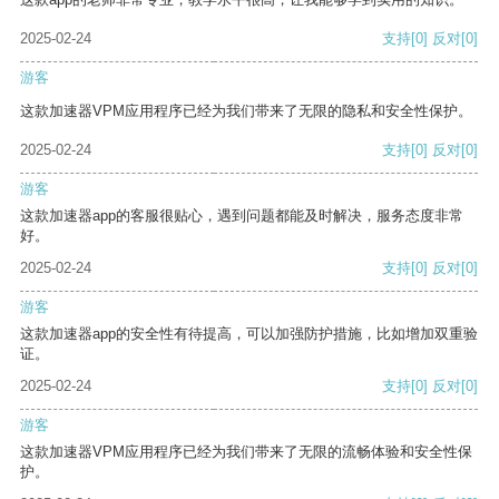
2025-02-24
支持
[0]
反对
[0]
游客
这款加速器VPM应用程序已经为我们带来了无限的隐私和安全性保护。
2025-02-24
支持
[0]
反对
[0]
游客
这款加速器app的客服很贴心，遇到问题都能及时解决，服务态度非常
好。
2025-02-24
支持
[0]
反对
[0]
游客
这款加速器app的安全性有待提高，可以加强防护措施，比如增加双重验
证。
2025-02-24
支持
[0]
反对
[0]
游客
这款加速器VPM应用程序已经为我们带来了无限的流畅体验和安全性保
护。