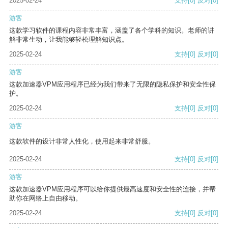
2025-02-24
支持
[0]
反对
[0]
游客
这款学习软件的课程内容非常丰富，涵盖了各个学科的知识。老师的讲
解非常生动，让我能够轻松理解知识点。
2025-02-24
支持
[0]
反对
[0]
游客
这款加速器VPM应用程序已经为我们带来了无限的隐私保护和安全性保
护。
2025-02-24
支持
[0]
反对
[0]
游客
这款软件的设计非常人性化，使用起来非常舒服。
2025-02-24
支持
[0]
反对
[0]
游客
这款加速器VPM应用程序可以给你提供最高速度和安全性的连接，并帮
助你在网络上自由移动。
2025-02-24
支持
[0]
反对
[0]