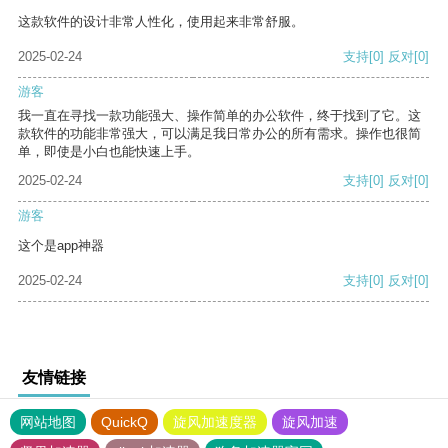
这款软件的设计非常人性化，使用起来非常舒服。
2025-02-24
支持
[0]
反对
[0]
游客
我一直在寻找一款功能强大、操作简单的办公软件，终于找到了它。这
款软件的功能非常强大，可以满足我日常办公的所有需求。操作也很简
单，即使是小白也能快速上手。
2025-02-24
支持
[0]
反对
[0]
游客
这个是app神器
2025-02-24
支持
[0]
反对
[0]
友情链接
网站地图
QuickQ
旋风加速度器
旋风加速