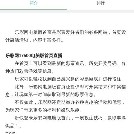
简介
排行
乐彩网电脑版首页是彩票爱好者们的必备网站，首页设
计简洁清晰，内容丰富多样。
乐彩网17500电脑版首页直播
在首页上可以看到最新的彩票资讯、历史开奖号码、各
种热门彩票游戏等信息。
玩家可以轻松找到自己感兴趣的彩票游戏并进行投注。
此外，乐彩网电脑版首页还提供即时开奖结果和中奖信
息，让玩家第一时间获取到最新的彩票信息。
不仅如此，乐彩网还定期举办各种有趣的活动和优惠，
为玩家们带来更多的福利和娱乐乐趣。
赶快登录乐彩网电脑版首页，一展投注技巧，赢取丰厚
奖品！。
#39#