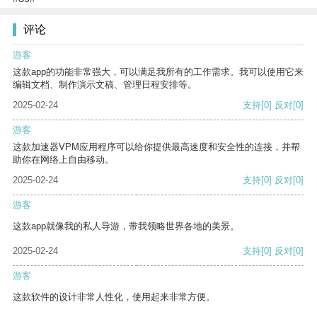
评论
游客
这款app的功能非常强大，可以满足我所有的工作需求。我可以使用它来
编辑文档、制作演示文稿、管理日程安排等。
2025-02-24
支持
[0]
反对
[0]
游客
这款加速器VPM应用程序可以给你提供最高速度和安全性的连接，并帮
助你在网络上自由移动。
2025-02-24
支持
[0]
反对
[0]
游客
这款app就像我的私人导游，带我领略世界各地的美景。
2025-02-24
支持
[0]
反对
[0]
游客
这款软件的设计非常人性化，使用起来非常方便。