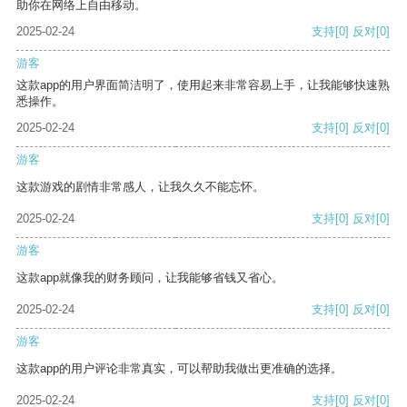
助你在网络上自由移动。
2025-02-24
支持
[0]
反对
[0]
游客
这款app的用户界面简洁明了，使用起来非常容易上手，让我能够快速熟
悉操作。
2025-02-24
支持
[0]
反对
[0]
游客
这款游戏的剧情非常感人，让我久久不能忘怀。
2025-02-24
支持
[0]
反对
[0]
游客
这款app就像我的财务顾问，让我能够省钱又省心。
2025-02-24
支持
[0]
反对
[0]
游客
这款app的用户评论非常真实，可以帮助我做出更准确的选择。
2025-02-24
支持
[0]
反对
[0]