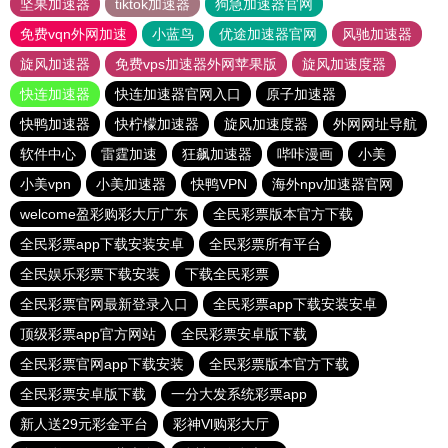
坚果加速器
tiktok加速器
狗急加速器官网
免费vqn外网加速
小蓝鸟
优途加速器官网
风驰加速器
旋风加速器
免费vps加速器外网苹果版
旋风加速度器
快连加速器
快连加速器官网入口
原子加速器
快鸭加速器
快柠檬加速器
旋风加速度器
外网网址导航
软件中心
雷霆加速
狂飙加速器
哔咔漫画
小美
小美vpn
小美加速器
快鸭VPN
海外npv加速器官网
welcome盈彩购彩大厅广东
全民彩票版本官方下载
全民彩票app下载安装安卓
全民彩票所有平台
全民娱乐彩票下载安装
下载全民彩票
全民彩票官网最新登录入口
全民彩票app下载安装安卓
顶级彩票app官方网站
全民彩票安卓版下载
全民彩票官网app下载安装
全民彩票版本官方下载
全民彩票安卓版下载
一分大发系统彩票app
新人送29元彩金平台
彩神Vl购彩大厅