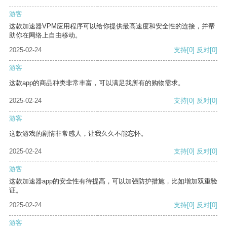
游客
这款加速器VPM应用程序可以给你提供最高速度和安全性的连接，并帮
助你在网络上自由移动。
2025-02-24
支持
[0]
反对
[0]
游客
这款app的商品种类非常丰富，可以满足我所有的购物需求。
2025-02-24
支持
[0]
反对
[0]
游客
这款游戏的剧情非常感人，让我久久不能忘怀。
2025-02-24
支持
[0]
反对
[0]
游客
这款加速器app的安全性有待提高，可以加强防护措施，比如增加双重验
证。
2025-02-24
支持
[0]
反对
[0]
游客