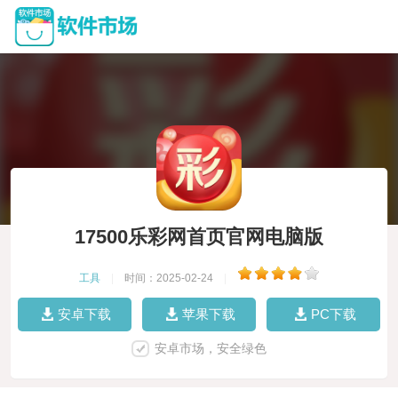
17500乐彩网首页官网电脑版
工具
|
时间：2025-02-24
|
安卓下载
苹果下载
PC下载
安卓市场，安全绿色