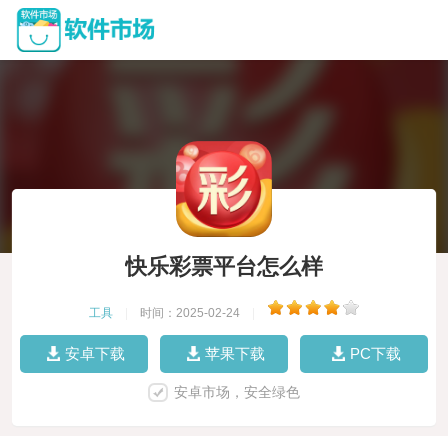
快乐彩票平台怎么样
工具
|
时间：2025-02-24
|
安卓下载
苹果下载
PC下载
安卓市场，安全绿色