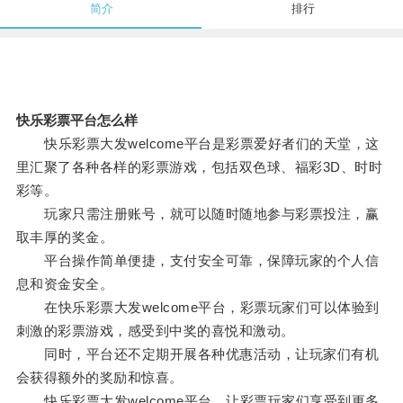
简介
排行
快乐彩票平台怎么样
快乐彩票大发welcome平台是彩票爱好者们的天堂，这
里汇聚了各种各样的彩票游戏，包括双色球、福彩3D、时时
彩等。
玩家只需注册账号，就可以随时随地参与彩票投注，赢
取丰厚的奖金。
平台操作简单便捷，支付安全可靠，保障玩家的个人信
息和资金安全。
在快乐彩票大发welcome平台，彩票玩家们可以体验到
刺激的彩票游戏，感受到中奖的喜悦和激动。
同时，平台还不定期开展各种优惠活动，让玩家们有机
会获得额外的奖励和惊喜。
快乐彩票大发welcome平台，让彩票玩家们享受到更多