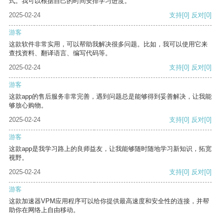
式。我可以根据自己的时间安排学习进度。
2025-02-24
支持
[0]
反对
[0]
游客
这款软件非常实用，可以帮助我解决很多问题。比如，我可以使用它来
查找资料、翻译语言、编写代码等。
2025-02-24
支持
[0]
反对
[0]
游客
这款app的售后服务非常完善，遇到问题总是能够得到妥善解决，让我能
够放心购物。
2025-02-24
支持
[0]
反对
[0]
游客
这款app是我学习路上的良师益友，让我能够随时随地学习新知识，拓宽
视野。
2025-02-24
支持
[0]
反对
[0]
游客
这款加速器VPM应用程序可以给你提供最高速度和安全性的连接，并帮
助你在网络上自由移动。