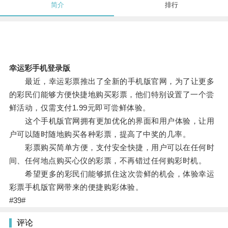
简介
排行
幸运彩手机登录版
最近，幸运彩票推出了全新的手机版官网，为了让更多
的彩民们能够方便快捷地购买彩票，他们特别设置了一个尝
鲜活动，仅需支付1.99元即可尝鲜体验。
这个手机版官网拥有更加优化的界面和用户体验，让用
户可以随时随地购买各种彩票，提高了中奖的几率。
彩票购买简单方便，支付安全快捷，用户可以在任何时
间、任何地点购买心仪的彩票，不再错过任何购彩时机。
希望更多的彩民们能够抓住这次尝鲜的机会，体验幸运
彩票手机版官网带来的便捷购彩体验。
#39#
评论