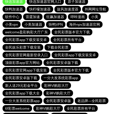
快连加速器
快连加速器官网入口
原子加速器
快鸭加速器
快柠檬加速器
旋风加速度器
外网网址导航
软件中心
雷霆加速
狂飙加速器
哔咔漫画
小美
小美vpn
小美加速器
快鸭VPN
海外npv加速器官网
welcome盈彩购彩大厅广东
全民彩票版本官方下载
全民彩票app下载安装安卓
全民彩票所有平台
全民娱乐彩票下载安装
下载全民彩票
全民彩票官网最新登录入口
全民彩票app下载安装安卓
顶级彩票app官方网站
全民彩票安卓版下载
全民彩票官网app下载安装
全民彩票版本官方下载
全民彩票安卓版下载
一分大发系统彩票app
新人送29元彩金平台
彩神Vl购彩大厅
全民彩票app下载大全
彩神Vl购彩大厅
一分大发系统彩票app
全民彩票安卓版
老品牌—全民彩票
6f彩票welcome
彩神Vl购彩大厅
全民彩票所有平台