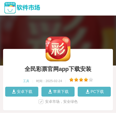
全民彩票官网app下载安装
工具
|
时间：2025-02-24
|
安卓下载
苹果下载
PC下载
安卓市场，安全绿色