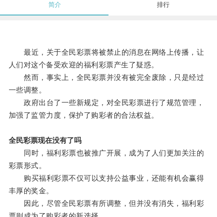
简介
排行
最近，关于全民彩票将被禁止的消息在网络上传播，让
人们对这个备受欢迎的福利彩票产生了疑惑。
然而，事实上，全民彩票并没有被完全废除，只是经过
一些调整。
政府出台了一些新规定，对全民彩票进行了规范管理，
加强了监管力度，保护了购彩者的合法权益。
全民彩票现在没有了吗
同时，福利彩票也被推广开展，成为了人们更加关注的
彩票形式。
购买福利彩票不仅可以支持公益事业，还能有机会赢得
丰厚的奖金。
因此，尽管全民彩票有所调整，但并没有消失，福利彩
票则成为了购彩者的新选择。