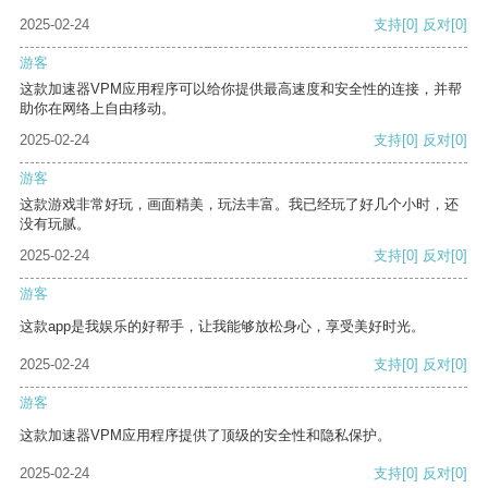
2025-02-24
支持
[0]
反对
[0]
游客
这款加速器VPM应用程序可以给你提供最高速度和安全性的连接，并帮
助你在网络上自由移动。
2025-02-24
支持
[0]
反对
[0]
游客
这款游戏非常好玩，画面精美，玩法丰富。我已经玩了好几个小时，还
没有玩腻。
2025-02-24
支持
[0]
反对
[0]
游客
这款app是我娱乐的好帮手，让我能够放松身心，享受美好时光。
2025-02-24
支持
[0]
反对
[0]
游客
这款加速器VPM应用程序提供了顶级的安全性和隐私保护。
2025-02-24
支持
[0]
反对
[0]