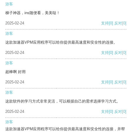
游客
梯子神器，ins随便看，美美哒！
2025-02-24
支持
[0]
反对
[0]
游客
这款加速器VPM应用程序可以给你提供最高速度和安全性的连接。
2025-02-24
支持
[0]
反对
[0]
游客
超棒啊 好用
2025-02-24
支持
[0]
反对
[0]
游客
这款软件的学习方式非常灵活，可以根据自己的需求选择学习方式。
2025-02-24
支持
[0]
反对
[0]
游客
这款加速器VPM应用程序可以给你提供最高速度和安全性的连接，并帮