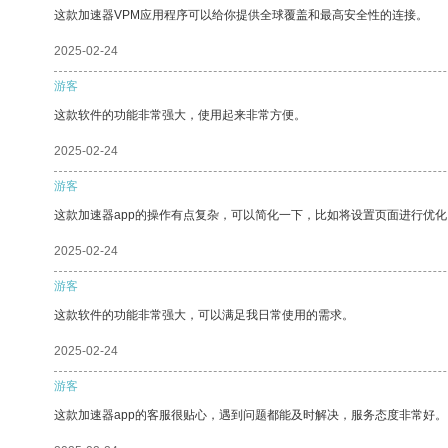
这款加速器VPM应用程序可以给你提供全球覆盖和最高安全性的连接。
2025-02-24
游客
这款软件的功能非常强大，使用起来非常方便。
2025-02-24
游客
这款加速器app的操作有点复杂，可以简化一下，比如将设置页面进行优化
2025-02-24
游客
这款软件的功能非常强大，可以满足我日常使用的需求。
2025-02-24
游客
这款加速器app的客服很贴心，遇到问题都能及时解决，服务态度非常好。