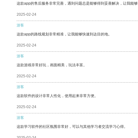
这款app的售后服务非常完善，遇到问题总是能够得到妥善解决，让我能
2025-02-24
游客
这款app的路线规划非常精准，让我能够快速到达目的地。
2025-02-24
游客
这款游戏非常好玩，画面精美，玩法丰富。
2025-02-24
游客
这款软件的设计非常人性化，使用起来非常方便。
2025-02-24
游客
这款学习软件的社区氛围非常好，可以与其他学习者交流学习心得。
2025-02-24