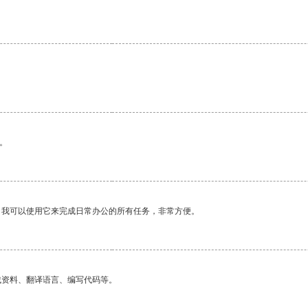
。
。我可以使用它来完成日常办公的所有任务，非常方便。
找资料、翻译语言、编写代码等。