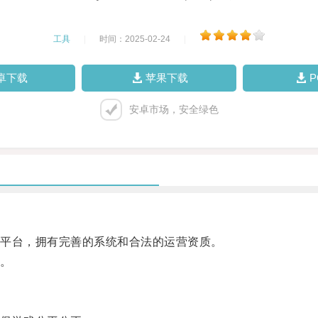
工具
|
时间：2025-02-24
|
卓下载
苹果下载
安卓市场，安全绿色
平台，拥有完善的系统和合法的运营资质。
。