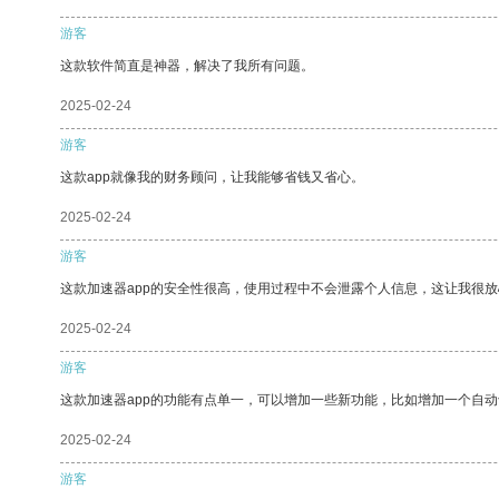
游客
这款软件简直是神器，解决了我所有问题。
2025-02-24
游客
这款app就像我的财务顾问，让我能够省钱又省心。
2025-02-24
游客
这款加速器app的安全性很高，使用过程中不会泄露个人信息，这让我很
2025-02-24
游客
这款加速器app的功能有点单一，可以增加一些新功能，比如增加一个自
2025-02-24
游客