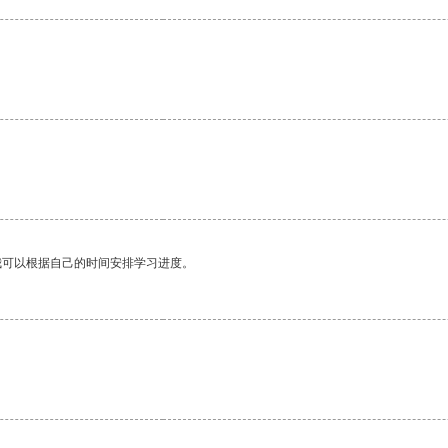
我可以根据自己的时间安排学习进度。