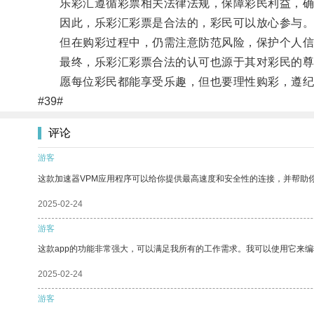
乐彩汇遵循彩票相关法律法规，保障彩民利益，确
因此，乐彩汇彩票是合法的，彩民可以放心参与
但在购彩过程中，仍需注意防范风险，保护个人信
最终，乐彩汇彩票合法的认可也源于其对彩民的尊
愿每位彩民都能享受乐趣，但也要理性购彩，遵纪
#39#
评论
游客
这款加速器VPM应用程序可以给你提供最高速度和安全性的连接，并帮助
2025-02-24
游客
这款app的功能非常强大，可以满足我所有的工作需求。我可以使用它来
2025-02-24
游客