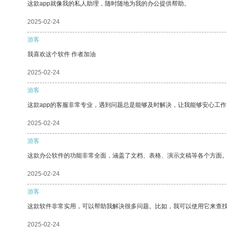
这款app就像我的私人助理，随时随地为我的办公提供帮助。
2025-02-24
游客
我喜欢这个软件 作者加油
2025-02-24
游客
这款app的客服非常专业，遇到问题总是能够及时解决，让我能够安心工作
2025-02-24
游客
这款办公软件的功能非常全面，涵盖了文档、表格、演示文稿等各个方面
2025-02-24
游客
这款软件非常实用，可以帮助我解决很多问题。比如，我可以使用它来查
2025-02-24