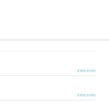
支持
[0]
反对
[0]
支持
[0]
反对
[0]