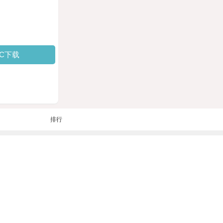
PC下载
排行