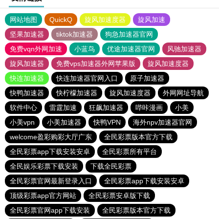
网站地图
QuickQ
旋风加速度器
旋风加速
坚果加速器
tiktok加速器
狗急加速器官网
免费vqn外网加速
小蓝鸟
优途加速器官网
风驰加速器
旋风加速器
免费vps加速器外网苹果版
旋风加速度器
快连加速器
快连加速器官网入口
原子加速器
快鸭加速器
快柠檬加速器
旋风加速度器
外网网址导航
软件中心
雷霆加速
狂飙加速器
哔咔漫画
小美
小美vpn
小美加速器
快鸭VPN
海外npv加速器官网
welcome盈彩购彩大厅广东
全民彩票版本官方下载
全民彩票app下载安装安卓
全民彩票所有平台
全民娱乐彩票下载安装
下载全民彩票
全民彩票官网最新登录入口
全民彩票app下载安装安卓
顶级彩票app官方网站
全民彩票安卓版下载
全民彩票官网app下载安装
全民彩票版本官方下载