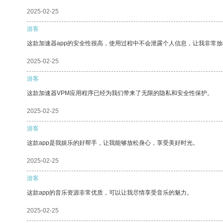
2025-02-25
游客
这款加速器app的安全性很高，使用过程中不会泄露个人信息，让我非常放
2025-02-25
游客
这款加速器VPM应用程序已经为我们带来了无限的隐私和安全性保护。
2025-02-25
游客
这款app是我娱乐的好帮手，让我能够放松身心，享受美好时光。
2025-02-25
游客
这款app的音乐资源非常优质，可以让我尽情享受音乐的魅力。
2025-02-25