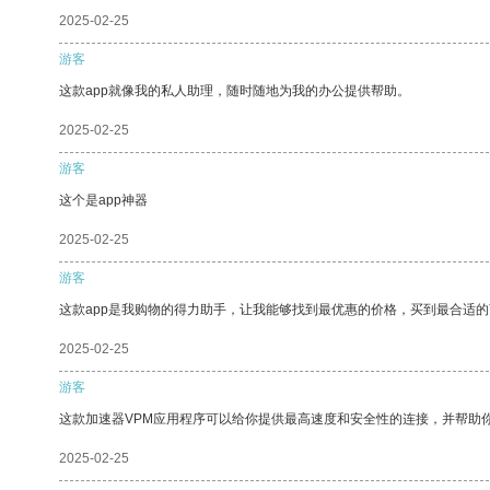
2025-02-25
游客
这款app就像我的私人助理，随时随地为我的办公提供帮助。
2025-02-25
游客
这个是app神器
2025-02-25
游客
这款app是我购物的得力助手，让我能够找到最优惠的价格，买到最合适
2025-02-25
游客
这款加速器VPM应用程序可以给你提供最高速度和安全性的连接，并帮助
2025-02-25