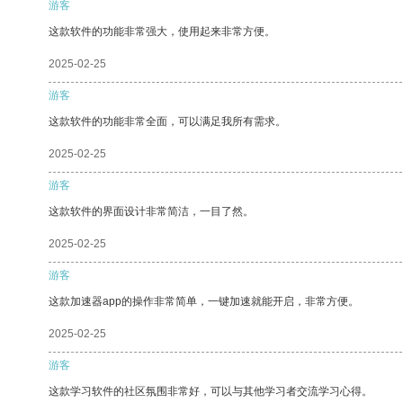
游客
这款软件的功能非常强大，使用起来非常方便。
2025-02-25
游客
这款软件的功能非常全面，可以满足我所有需求。
2025-02-25
游客
这款软件的界面设计非常简洁，一目了然。
2025-02-25
游客
这款加速器app的操作非常简单，一键加速就能开启，非常方便。
2025-02-25
游客
这款学习软件的社区氛围非常好，可以与其他学习者交流学习心得。