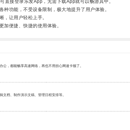
接登录乐发App，无需下载App就可以畅游其中。
各种功能，不受设备限制，极大地提升了用户体验。
晰，让用户轻松上手。
更加便捷、快捷的使用体验。
作办公，都能畅享高速网络，再也不用担心网速卡顿了。
编辑文档、制作演示文稿、管理日程安排等。