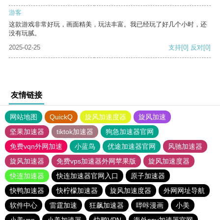
游客
这款游戏非常好玩，画面精美，玩法丰富。我已经玩了好几个小时，还
没有玩腻。
2025-02-25
支持
[0]
反对
[0]
友情链接
网站地图
QuickQ
旋风加速度器
旋风加速
坚果加速器
tiktok加速器
狗急加速器官网
免费vqn外网加速
小蓝鸟
优途加速器官网
风驰加速器
旋风加速器
免费vps加速器外网苹果版
旋风加速度器
快连加速器
快连加速器官网入口
原子加速器
快鸭加速器
快柠檬加速器
旋风加速度器
外网网址导航
软件中心
雷霆加速
狂飙加速器
哔咔漫画
小美