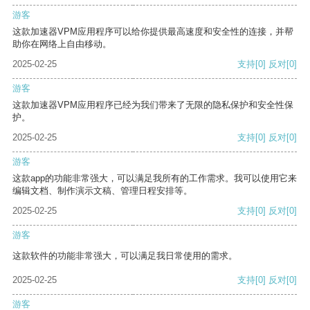
游客
这款加速器VPM应用程序可以给你提供最高速度和安全性的连接，并帮
助你在网络上自由移动。
2025-02-25
支持
[0]
反对
[0]
游客
这款加速器VPM应用程序已经为我们带来了无限的隐私保护和安全性保
护。
2025-02-25
支持
[0]
反对
[0]
游客
这款app的功能非常强大，可以满足我所有的工作需求。我可以使用它来
编辑文档、制作演示文稿、管理日程安排等。
2025-02-25
支持
[0]
反对
[0]
游客
这款软件的功能非常强大，可以满足我日常使用的需求。
2025-02-25
支持
[0]
反对
[0]
游客