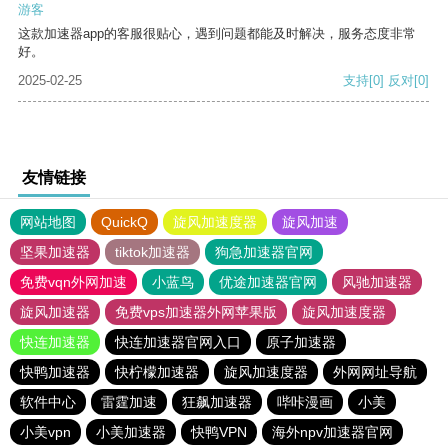
游客
这款加速器app的客服很贴心，遇到问题都能及时解决，服务态度非常
好。
2025-02-25
支持
[0]
反对
[0]
友情链接
网站地图
QuickQ
旋风加速度器
旋风加速
坚果加速器
tiktok加速器
狗急加速器官网
免费vqn外网加速
小蓝鸟
优途加速器官网
风驰加速器
旋风加速器
免费vps加速器外网苹果版
旋风加速度器
快连加速器
快连加速器官网入口
原子加速器
快鸭加速器
快柠檬加速器
旋风加速度器
外网网址导航
软件中心
雷霆加速
狂飙加速器
哔咔漫画
小美
小美vpn
小美加速器
快鸭VPN
海外npv加速器官网