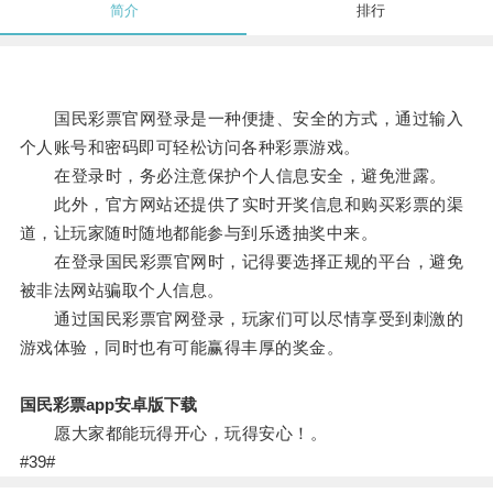
简介
排行
国民彩票官网登录是一种便捷、安全的方式，通过输入
个人账号和密码即可轻松访问各种彩票游戏。
在登录时，务必注意保护个人信息安全，避免泄露。
此外，官方网站还提供了实时开奖信息和购买彩票的渠
道，让玩家随时随地都能参与到乐透抽奖中来。
在登录国民彩票官网时，记得要选择正规的平台，避免
被非法网站骗取个人信息。
通过国民彩票官网登录，玩家们可以尽情享受到刺激的
游戏体验，同时也有可能赢得丰厚的奖金。
国民彩票app安卓版下载
愿大家都能玩得开心，玩得安心！。
#39#